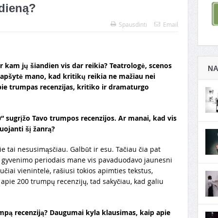
ą dieną?
Spausdinti
Email
 ir kam jų šiandien vis dar reikia? Teatrologė, scenos
NA
apšytė mano, kad kritikų reikia ne mažiau nei
ie trumpas recenzijas, kritiko ir dramaturgo
0“ sugrįžo Tavo trumpos recenzijos. Ar manai, kad vis
uojanti šį žanrą?
e tai nesusimąsčiau. Galbūt ir esu. Tačiau čia pat
ais gyvenimo periodais mane vis pavaduodavo jaunesni
čiai vienintelė, rašiusi tokios apimties tekstus,
 apie 200 trumpų recenzijų, tad sakyčiau, kad galiu
umpą recenziją? Daugumai kyla klausimas, kaip apie