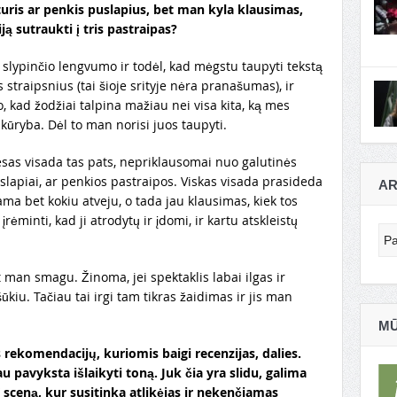
turis ar penkis puslapius, bet man kyla klausimas,
ą sutraukti į tris pastraipas?
slypinčio lengvumo ir todėl, kad mėgstu taupyti tekstą
 straipsnius (tai šioje srityje nėra pranašumas), ir
, kad žodžiai talpina mažiau nei visa kita, ką mes
 kūryba. Dėl to man norisi juos taupyti.
cesas visada tas pats, nepriklausomai nuo galutinės
uslapiai, ar penkios pastraipos. Viskas visada prasideda
AR
ama bet kokiu atveju, o tada jau klausimas, kiek tos
 įrėminti, kad ji atrodytų ir įdomi, ir kartu atskleistų
Ar
 man smagu. Žinoma, jei spektaklis labai ilgas ir
ūkiu. Tačiau tai irgi tam tikras žaidimas ir jis man
MŪ
s rekomendacijų, kuriomis baigi recenzijas, dalies.
u pavyksta išlaikyti toną. Juk čia yra slidu, galima
“ sceną, kur susitinka atlikėjas ir nekenčiamas