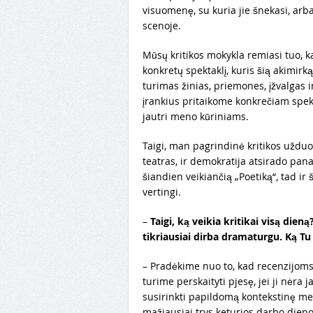
visuomenę, su kuria jie šnekasi, arba
scenoje.
Mūsų kritikos mokykla remiasi tuo, k
konkretų spektaklį, kuris šią akimirk
turimas žinias, priemones, įžvalgas 
įrankius pritaikome konkrečiam spekt
jautri meno kūriniams.
Taigi, man pagrindinė kritikos užduot
teatras, ir demokratija atsirado panaši
šiandien veikiančią „Poetiką“, tad ir 
vertingi.
–
Taigi, ką veikia kritikai visą dien
tikriausiai dirba dramaturgu. Ką Tu 
– Pradėkime nuo to, kad recenzijoms
turime perskaityti pjesę, jei ji nėra ja
susirinkti papildomą kontekstinę medž
mažiausiai trys keturios darbo dien