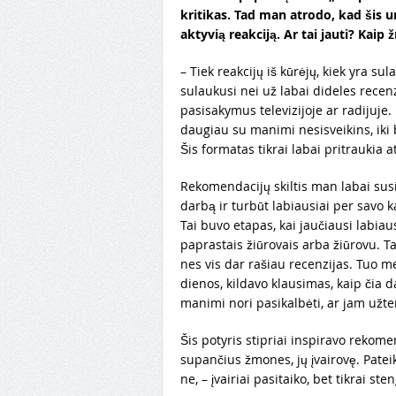
kritikas. Tad man atrodo, kad šis u
aktyvią reakciją. Ar tai jauti? Kai
– Tiek reakcijų iš kūrėjų, kiek yra 
sulaukusi nei už labai dideles recenz
pasisakymus televizijoje ar radijuje.
daugiau su manimi nesisveikins, iki 
Šis formatas tikrai labai pritraukia at
Rekomendacijų skiltis man labai susi
darbą ir turbūt labiausiai per savo
Tai buvo etapas, kai jaučiausi labiaus
paprastais žiūrovais arba žiūrovu. Tai
nes vis dar rašiau recenzijas. Tuo me
dienos, kildavo klausimas, kaip čia d
manimi nori pasikalbėti, ar jam užte
Šis potyris stipriai inspiravo reko
supančius žmones, jų įvairovę. Pate
ne, – įvairiai pasitaiko, bet tikrai ste