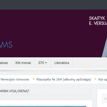
ainas
Kiti menai
370 +
Literatūra
muose
Klausykla Nr.164 (albumų apžvalga)
Kai apleistos erdvė
DIRBA VISĄ DIENĄ?