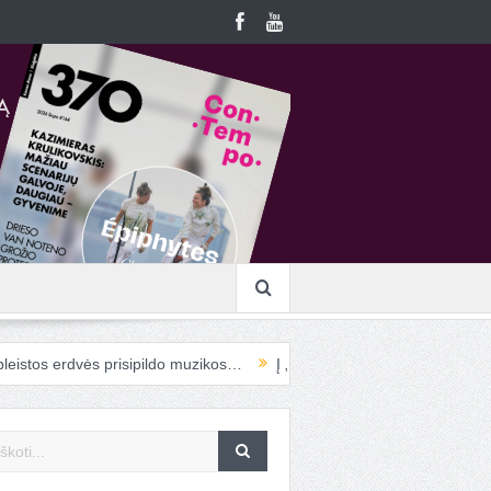
s prisipildo muzikos…
Į „ConTempo“ atvykstanti cirko menininkė P. F