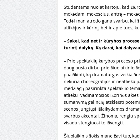
Studentams nuolat kartoju, kad žiūro
mokėdami mokesčius, antrą – mokėdam
Todėl man atrodo gana svarbu, kai šn
atlikėjus ir kūrinį, bet ir apie tuos, k
–
Sakei, kad net ir kūrybos procese 
turintį dalyką. Ką darai, kai dalyva
– Prie spektaklių kūrybos proceso p
daugiausia dirbu prie šiuolaikinio š
paaiškinti, ką dramaturgas veikia šok
nekuria choreografijos ir neatlieka 
medžiagą pasirinkta spektaklio tema, 
atlieku vadinamosios išorinės akies 
sumanymą galinčių atskleisti potemių
scenos jungtųsi išlaikydamos drama
svarbūs akcentai. Žinoma, rengiu spek
visada stengiuosi to išvengti.
Šiuolaikinis šokis mane žavi tuo, kad