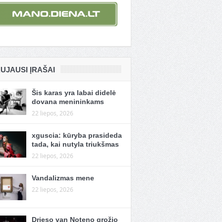
UJAUSI ĮRAŠAI
Šis karas yra labai didelė
dovana menininkams
22 liepos, 2026
xguscia: kūryba prasideda
tada, kai nutyla triukšmas
22 liepos, 2026
Vandalizmas mene
22 liepos, 2026
Drieso van Noteno grožio