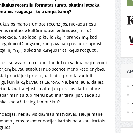
nikalus recenzijų formatas turėtų skatinti atsaką,
p žmonės reaguoja į tą trumpą žanrą?
sulaukusios mano trumpos recenzijos, niekada nesu
ijas rimtuose kultūriniuose leidiniuose, nei už
 Niekada. Nuo labai piktų laiškų ir pranešimų, kad
begalinio džiaugsmo, kad pagaliau pasijuto suprasti.
galinį ryšį, jis skatina kūrėjus ir atlikėjus reaguoti.
jusi su gyvenimo etapu, kai dirbau vadinamąjį dieninį
 karjerą buvau atitolusi nuo scenos meno kasdienybės.
AP
iai priartėjusi prie to, ką teatre priimta vadinti
gi, kurį laiką buvau ta žiūrovė. Na, bent jau iš dalies,
tu dažnai, atėjusi į teatrą jau po visos darbo biure
abar man su tuo menu būti ir ar tikrai jis visada su
nka, kad aš tiesiog ten būčiau?
mendacijas, nes aš vis dažniau matydavau salėje mane
ikdama jiems rekomendacijas kartais pataikau, kartais
ngiuosi.