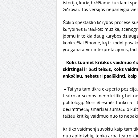
istorija, kurią brėžiame kurdami spekt
žiūrovai. Tos versijos nepaneigia vie
Šokio spektaklio kūrybos procese sus
kūrybinės išraiškos: muzika, scenogra
įdomu ir teikia daug kūrybos džiaug
konkrečiai žinome, ką ir kodėl pasako
yra gana atviri interpretacijoms, tad
–
Koks tuomet kritikos vaidmuo šian
skirtingai ir būti teisūs, koks vaidm
anksčiau, nebeturi paaiškinti, kaip
– Tai yra tam tikra eksperto pozicija
teatro ar scenos meno kritikų, bet ne
politologų. Nors iš esmės funkcija – 
dešimtmečių smarkiai sumažėjo kultūr
tačiau kritikų vaidmuo nuo to nepak
Kritiko vaidmenį suvokiu kaip tam ti
nuo aplinkybių, tenka arba teatro kūr