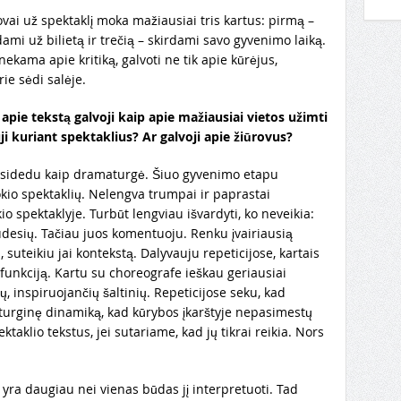
vai už spektaklį moka mažiausiai tris kartus: pirmą –
i už bilietą ir trečią – skirdami savo gyvenimo laiką.
ekama apie kritiką, galvoti ne tik apie kūrėjus,
urie sėdi salėje.
apie tekstą galvoji kaip apie mažiausiai vietos užimti
uji kuriant spektaklius? Ar galvoji apie žiūrovus?
risidedu kaip dramaturgė. Šiuo gyvenimo etapu
okio spektaklių. Nelengva trumpai ir paprastai
io spektaklyje. Turbūt lengviau išvardyti, ko neveikia:
judesių. Tačiau juos komentuoju. Renku įvairiausią
suteikiu jai kontekstą. Dalyvauju repeticijose, kartais
funkciją. Kartu su choreografe ieškau geriausiai
, inspiruojančių šaltinių. Repeticijose seku, kad
turginę dinamiką, kad kūrybos įkarštyje nepasimestų
taklio tekstus, jei sutariame, kad jų tikrai reikia. Nors
 yra daugiau nei vienas būdas jį interpretuoti. Tad