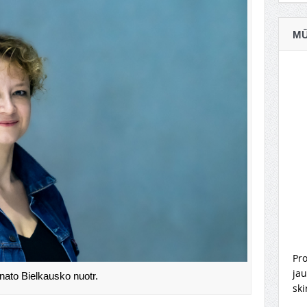
MŪ
Pro
jau
ato Bielkausko nuotr.
ski