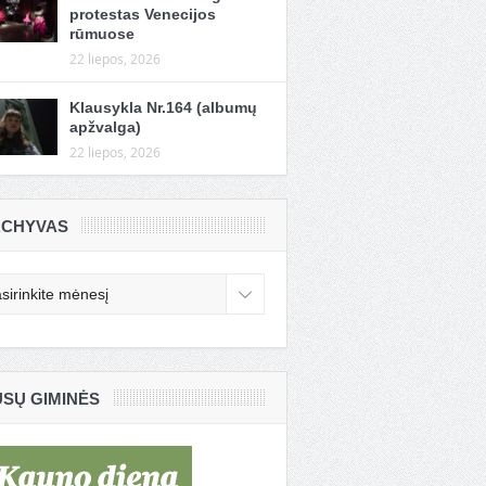
protestas Venecijos
rūmuose
22 liepos, 2026
Klausykla Nr.164 (albumų
apžvalga)
22 liepos, 2026
CHYVAS
chyvas
SŲ GIMINĖS