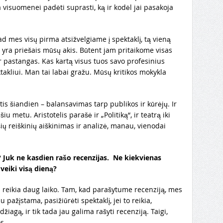
 visuomenei padėti suprasti, ką ir kodėl jai pasakoja
ad mes visų pirma atsižvelgiame į spektaklį, tą vieną
ą yra priešais mūsų akis. Būtent jam pritaikome visas
ir pastangas. Kas kartą visus tuos savo profesinius
akliui. Man tai labai gražu. Mūsų kritikos mokykla
is šiandien – balansavimas tarp publikos ir kūrėjų. Ir
u metu. Aristotelis parašė ir „Politiką“, ir teatrą iki
šių reiškinių aiškinimas ir analizė, manau, vienodai
ą? Juk ne kasdien rašo recenzijas.
Ne kiekvienas
veiki visą dieną?
 reikia daug laiko. Tam, kad parašytume recenziją, mes
u pažįstama, pasižiūrėti spektaklį, jei to reikia,
iagą, ir tik tada jau galima rašyti recenziją. Taigi,
os.