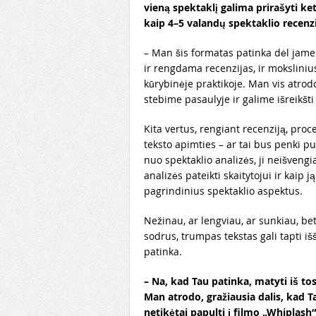
vieną spektaklį galima prirašyti ke
kaip 4–5 valandų spektaklio recenzij
– Man šis formatas patinka dėl jame 
ir rengdama recenzijas, ir mokslinius
kūrybinėje praktikoje. Man vis atrodo
stebime pasaulyje ir galime išreikšti
Kita vertus, rengiant recenziją, pro
teksto apimties – ar tai bus penki p
nuo spektaklio analizės, ji neišvengi
analizės pateikti skaitytojui ir kaip ją
pagrindinius spektaklio aspektus.
Nežinau, ar lengviau, ar sunkiau, bet
sodrus, trumpas tekstas gali tapti išš
patinka.
– Na, kad Tau patinka, matyti iš to
Man atrodo, gražiausia dalis, kad Ta
netikėtai papulti į filmo „Whiplash