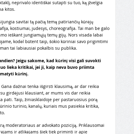
aklį, neprivalo identiškai sutapti su tuo, ką įžvelgia
na kitos.
ijungia savitai tą pačią temą patiriančių kūrėjų
fija, kostiumai, judesys, choreografija. Tai man be galo
smo ieškant jungiamųjų temų gijų. Nors visada labai
jame, kodėl būtent taip, šokio kūriniai savo prigimtimi
 man tai labiausiai pokalbis su publika.
dien? Jeigu sakome, kad kūrinį visi gali suvokti
uo lieka kritikai, jei ji, kaip neva buvo priimta
 matyti kūrinį.
. Gana dažnai tenka išgirsti klausimą, ar dar reikia
su girdėjusi klausiant, ar mums vis dar reikia
ta pati. Taip, žiniasklaidoje per pastaruosius porą
inio turinio, kanalų, kuriais mus pasiekia kritika,
ito.
krą moderatoriaus ar advokato poziciją. Priklausomai
ėjams ir atlikėjams šiek tiek priminti ir apie