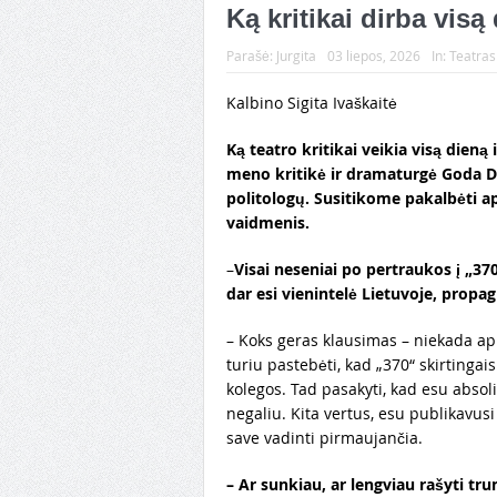
Ką kritikai dirba vis
Parašė:
Jurgita
03 liepos, 2026
In:
Teatras
Kalbino Sigita Ivaškaitė
Ką teatro kritikai veikia visą dieną
meno kritikė ir dramaturgė Goda D
politologų. Susitikome pakalbėti ap
vaidmenis.
–
Visai neseniai po pertraukos į „37
dar esi vienintelė Lietuvoje, propag
– Koks geras klausimas – niekada api
turiu pastebėti, kad „370“ skirting
kolegos. Tad pasakyti, kad esu absoliu
negaliu. Kita vertus, esu publikavusi
save vadinti pirmaujančia.
–
Ar sunkiau, ar lengviau rašyti tr