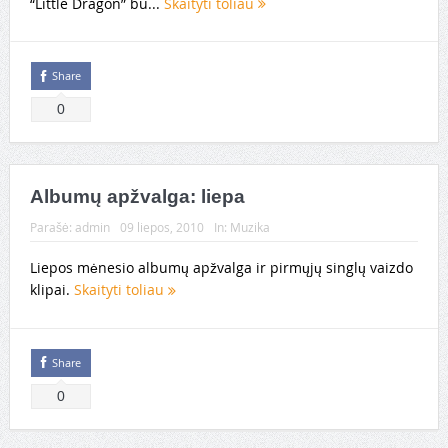
“Little Dragon” bu...
Skaityti toliau
Share
0
Albumų apžvalga: liepa
Parašė:
admin
09 liepos, 2010
In:
Muzika
Liepos mėnesio albumų apžvalga ir pirmųjų singlų vaizdo
klipai.
Skaityti toliau
Share
0