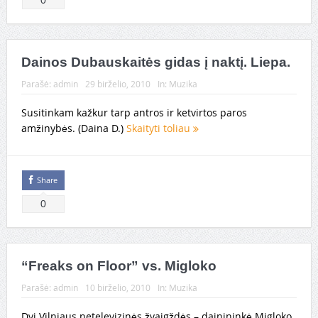
0
Dainos Dubauskaitės gidas į naktį. Liepa.
Parašė:
admin
29 birželio, 2010
In:
Muzika
Susitinkam kažkur tarp antros ir ketvirtos paros
amžinybės. (Daina D.)
Skaityti toliau
Share
0
“Freaks on Floor” vs. Migloko
Parašė:
admin
10 birželio, 2010
In:
Muzika
Dvi Vilniaus netelevizinės žvaigždės – dainininkė Migloko