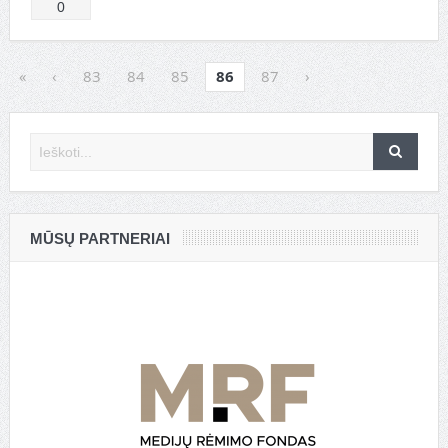
0
«
‹
83
84
85
86
87
›
MŪSŲ PARTNERIAI