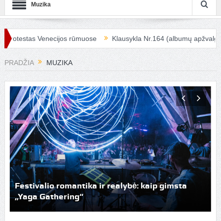
Muzika
estas Venecijos rūmuose
Klausykla Nr.164 (albumų apžvalga)
K
PRADŽIA
MUZIKA
Festivalio romantika ir realybė: kaip gimsta
„Yaga Gathering“