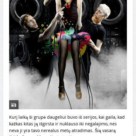
Kurį laiką ši grupė daugeliui buvo iš serijos, kai gaila, kad
kažkas kitas ją išgirsta ir nuklauso iki negalėjimo, nes
neva ji yra tavo nerealus metų atradimas. Šią vasarą