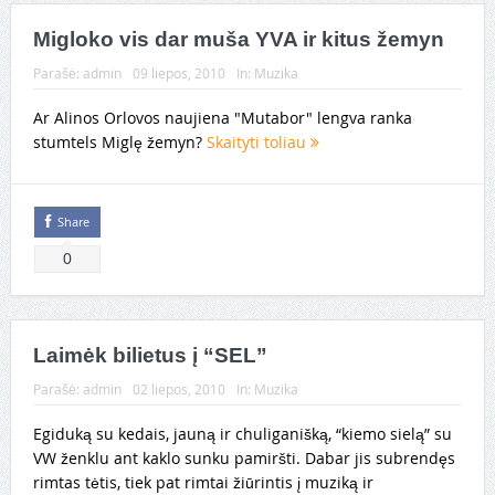
Migloko vis dar muša YVA ir kitus žemyn
Parašė:
admin
09 liepos, 2010
In:
Muzika
Ar Alinos Orlovos naujiena "Mutabor" lengva ranka
stumtels Miglę žemyn?
Skaityti toliau
Share
0
Laimėk bilietus į “SEL”
Parašė:
admin
02 liepos, 2010
In:
Muzika
Egiduką su kedais, jauną ir chuliganišką, “kiemo sielą” su
VW ženklu ant kaklo sunku pamiršti. Dabar jis subrendęs
rimtas tėtis, tiek pat rimtai žiūrintis į muziką ir