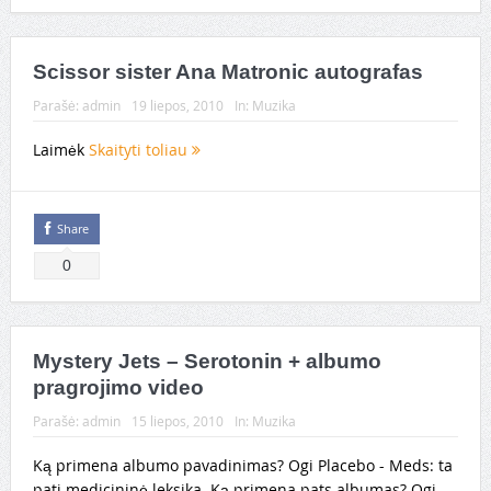
Scissor sister Ana Matronic autografas
Parašė:
admin
19 liepos, 2010
In:
Muzika
Laimėk
Skaityti toliau
Share
0
Mystery Jets – Serotonin + albumo
pragrojimo video
Parašė:
admin
15 liepos, 2010
In:
Muzika
Ką primena albumo pavadinimas? Ogi Placebo - Meds: ta
pati medicininė leksika. Ką primena pats albumas? Ogi