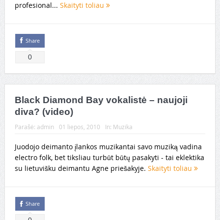
profesional...
Skaityti toliau
Share
0
Black Diamond Bay vokalistė – naujoji
diva? (video)
Parašė:
admin
01 liepos, 2010
In:
Muzika
Juodojo deimanto įlankos muzikantai savo muziką vadina
electro folk, bet tiksliau turbūt būtų pasakyti - tai eklektika
su lietuvišku deimantu Agne priešakyje.
Skaityti toliau
Share