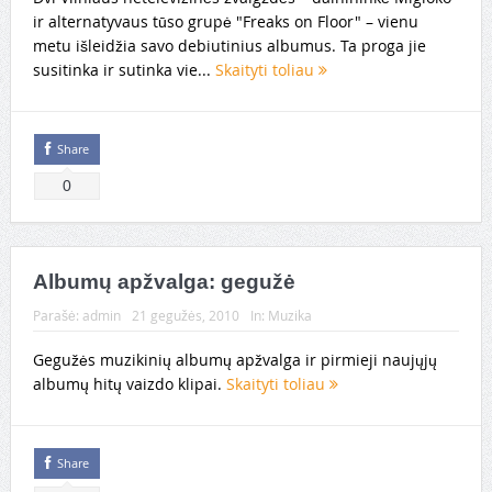
ir alternatyvaus tūso grupė "Freaks on Floor" – vienu
metu išleidžia savo debiutinius albumus. Ta proga jie
susitinka ir sutinka vie...
Skaityti toliau
Share
0
Albumų apžvalga: gegužė
Parašė:
admin
21 gegužės, 2010
In:
Muzika
Gegužės muzikinių albumų apžvalga ir pirmieji naujųjų
albumų hitų vaizdo klipai.
Skaityti toliau
Share