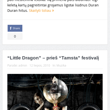
keletą kartų pagreitintai grojamus ligotai liūdnus Duran
Duran hitus.
Skaityti toliau
Share
0
“Little Dragon” – prieš “Tamsta” festivalį
Parašė:
admin
12 liepos, 2010
In:
Muzika