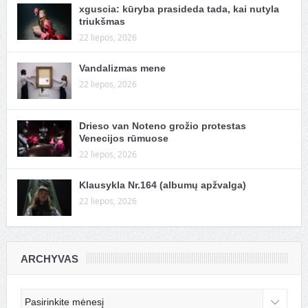
xguscia: kūryba prasideda tada, kai nutyla
triukšmas
22 liepos, 2026
Vandalizmas mene
22 liepos, 2026
Drieso van Noteno grožio protestas
Venecijos rūmuose
22 liepos, 2026
Klausykla Nr.164 (albumų apžvalga)
22 liepos, 2026
ARCHYVAS
Archyvas