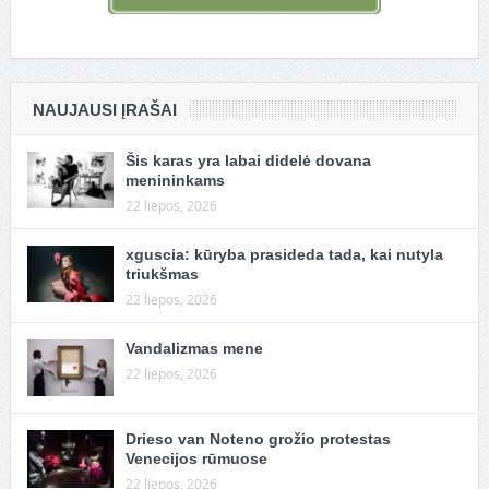
NAUJAUSI ĮRAŠAI
Šis karas yra labai didelė dovana
menininkams
22 liepos, 2026
xguscia: kūryba prasideda tada, kai nutyla
triukšmas
22 liepos, 2026
Vandalizmas mene
22 liepos, 2026
Drieso van Noteno grožio protestas
Venecijos rūmuose
22 liepos, 2026