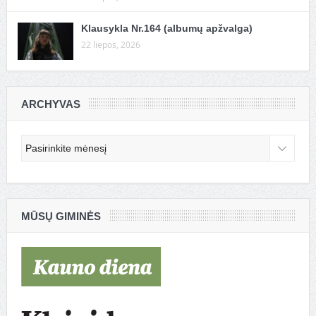
Klausykla Nr.164 (albumų apžvalga)
22 liepos, 2026
ARCHYVAS
Archyvas
MŪSŲ GIMINĖS