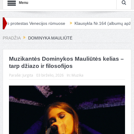
Menu
o protestas Venecijos rūmuose
Klausykla Nr.164 (albumų apžvalga
PRADŽIA
DOMINYKA MAULIŪTĖ
Muzikantės Dominykos Mauliūtės kelias –
tarp džiazo ir filosofijos
Parašė:
Jurgita
03 birželio, 2026
In:
Muzika