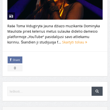
Rašė Toma Vidugirytė Jauna džiazo muzikantė Dominyka
Mauliūtė prieš kelerius metus sulaukė didelio dėmesio
platformoje „YouTube“ pasidalijusi savo atliekamu
kūriniu. Šiandien ji studijuoja f...
Skaityti toliau
Share
0