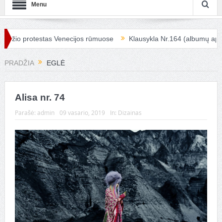
Menu
žio protestas Venecijos rūmuose
Klausykla Nr.164 (albumų apžval
PRADŽIA
EGLĖ
Alisa nr. 74
Parašė:
admin
09 vasario, 2019
In:
Dizainas