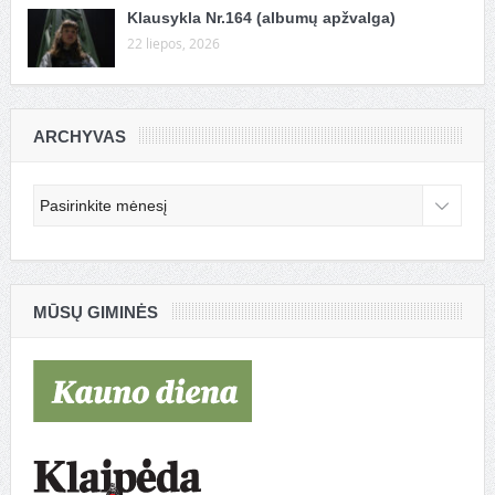
Klausykla Nr.164 (albumų apžvalga)
22 liepos, 2026
ARCHYVAS
Archyvas
MŪSŲ GIMINĖS