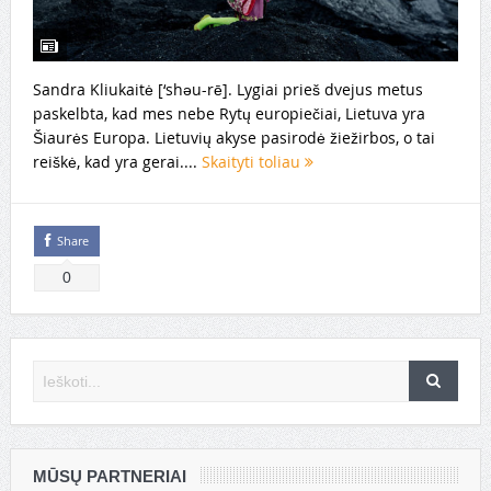
Sandra Kliukaitė [‘shəu-rē]. Lygiai prieš dvejus metus
paskelbta, kad mes nebe Rytų europiečiai, Lietuva yra
Šiaurės Europa. Lietuvių akyse pasirodė žiežirbos, o tai
reiškė, kad yra gerai....
Skaityti toliau
Share
0
MŪSŲ PARTNERIAI