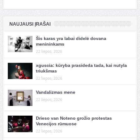
NAUJAUSI ĮRAŠAI
Šis karas yra labai didelė dovana
menininkams
22 liepos, 2026
xguscia: kūryba prasideda tada, kai nutyla
triukšmas
22 liepos, 2026
Vandalizmas mene
22 liepos, 2026
Drieso van Noteno grožio protestas
Venecijos rūmuose
22 liepos, 2026