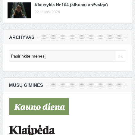
Klausykla Nr.164 (albumų apžvalga)
22 liepos, 2026
ARCHYVAS
Archyvas
MŪSŲ GIMINĖS