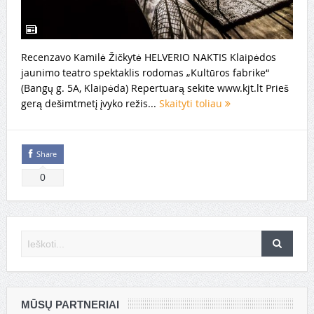
Recenzavo Kamilė Žičkytė HELVERIO NAKTIS Klaipėdos
jaunimo teatro spektaklis rodomas „Kultūros fabrike“
(Bangų g. 5A, Klaipėda) Repertuarą sekite www.kjt.lt Prieš
gerą dešimtmetį įvyko režis...
Skaityti toliau
Share
0
MŪSŲ PARTNERIAI