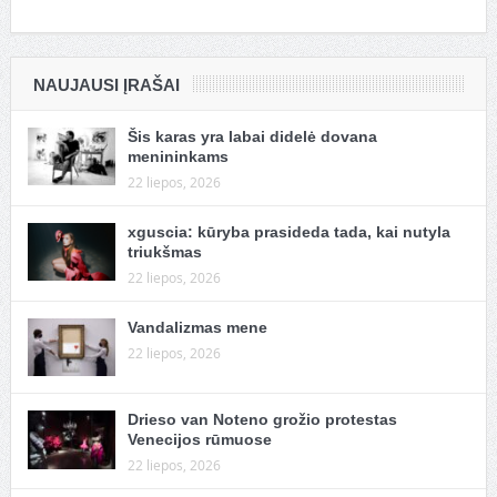
NAUJAUSI ĮRAŠAI
Šis karas yra labai didelė dovana
menininkams
22 liepos, 2026
xguscia: kūryba prasideda tada, kai nutyla
triukšmas
22 liepos, 2026
Vandalizmas mene
22 liepos, 2026
Drieso van Noteno grožio protestas
Venecijos rūmuose
22 liepos, 2026