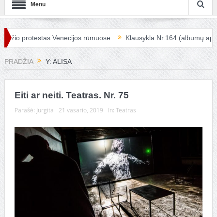
Menu
žio protestas Venecijos rūmuose
Klausykla Nr.164 (albumų apžval
PRADŽIA
Y: ALISA
Eiti ar neiti. Teatras. Nr. 75
Parašė:
Jurgita
21 vasario, 2019
In:
Teatras