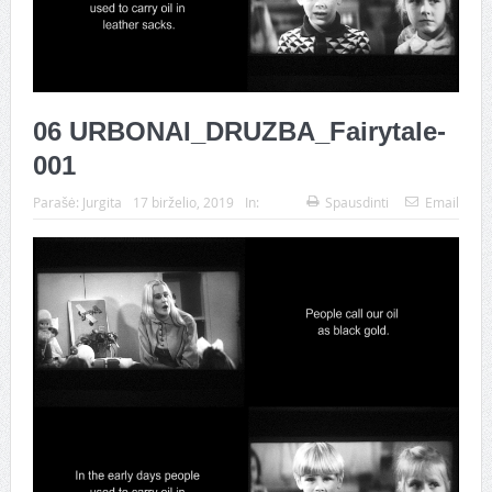
06 URBONAI_DRUZBA_Fairytale-
001
Parašė:
Jurgita
17 birželio, 2019
In:
Spausdinti
Email