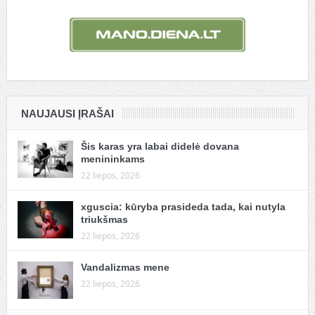
NAUJAUSI ĮRAŠAI
Šis karas yra labai didelė dovana
menininkams
22 liepos, 2026
xguscia: kūryba prasideda tada, kai nutyla
triukšmas
22 liepos, 2026
Vandalizmas mene
22 liepos, 2026