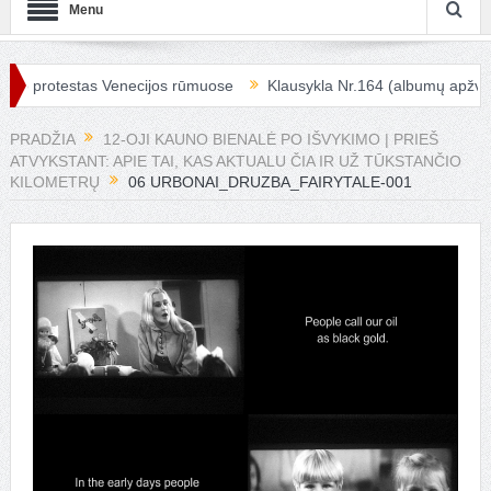
Menu
 protestas Venecijos rūmuose
Klausykla Nr.164 (albumų apžvalga)
PRADŽIA
12-OJI KAUNO BIENALĖ PO IŠVYKIMO | PRIEŠ
ATVYKSTANT: APIE TAI, KAS AKTUALU ČIA IR UŽ TŪKSTANČIO
KILOMETRŲ
06 URBONAI_DRUZBA_FAIRYTALE-001