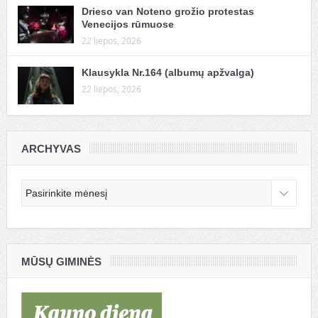
Drieso van Noteno grožio protestas
Venecijos rūmuose
22 liepos, 2026
Klausykla Nr.164 (albumų apžvalga)
22 liepos, 2026
ARCHYVAS
Archyvas
MŪSŲ GIMINĖS