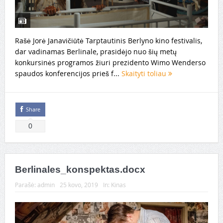
Rašė Jorė Janavičiūtė Tarptautinis Berlyno kino festivalis,
dar vadinamas Berlinale, prasidėjo nuo šių metų
konkursinės programos žiuri prezidento Wimo Wenderso
spaudos konferencijos prieš f...
Skaityti toliau
Share
0
Berlinales_konspektas.docx
Parašė:
admin
25 kovo, 2019
In:
Kinas