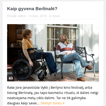
Kaip gyvena Berlinalė?
Parašė:
admin
15 kovo, 2018
In:
Kinas
Rašė Jorė Janavičiūtė Vykti į Berlyno kino festivalį, arba
tiesiog Berlinalę, jau tapo kasmečiu ritualu, iš dalies netgi
neatsiejama metų ciklo dalimi. Tai ne tik galimybė
daugiau kaip savai...
Skaityti toliau