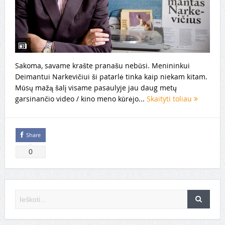
Sakoma, savame krašte pranašu nebūsi. Menininkui
Deimantui Narkevičiui ši patarlė tinka kaip niekam kitam.
Mūsų mažą šalį visame pasaulyje jau daug metų
garsinančio video / kino meno kūrėjo...
Skaityti toliau
Share
0