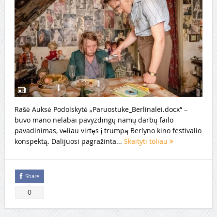
Rašė Auksė Podolskytė „Paruostuke_Berlinalei.docx“ –
buvo mano nelabai pavyzdingų namų darbų failo
pavadinimas, vėliau virtęs į trumpą Berlyno kino festivalio
konspektą. Dalijuosi pagražinta...
Skaityti toliau
Share
0