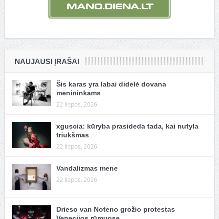
NAUJAUSI ĮRAŠAI
Šis karas yra labai didelė dovana
menininkams
22 liepos, 2026
xguscia: kūryba prasideda tada, kai nutyla
triukšmas
22 liepos, 2026
Vandalizmas mene
22 liepos, 2026
Drieso van Noteno grožio protestas
Venecijos rūmuose