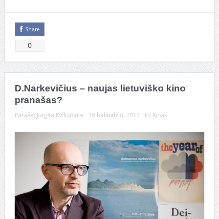
Share
0
D.Narkevičius – naujas lietuviško kino
pranašas?
Parašė:
Jurgita Kviliūnaitė
18 balandžio, 2012
In:
Kinas