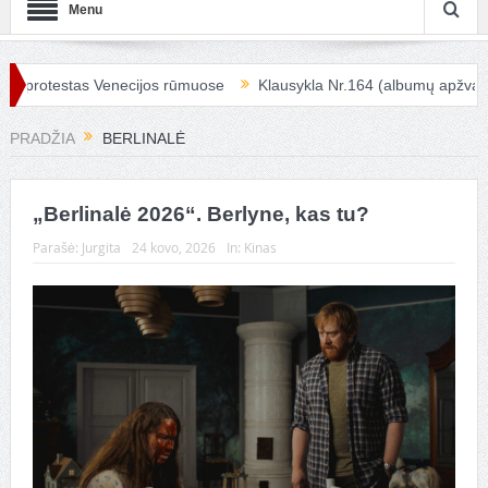
Menu
otestas Venecijos rūmuose
Klausykla Nr.164 (albumų apžvalga)
PRADŽIA
BERLINALĖ
„Berlinalė 2026“. Berlyne, kas tu?
Parašė:
Jurgita
24 kovo, 2026
In:
Kinas