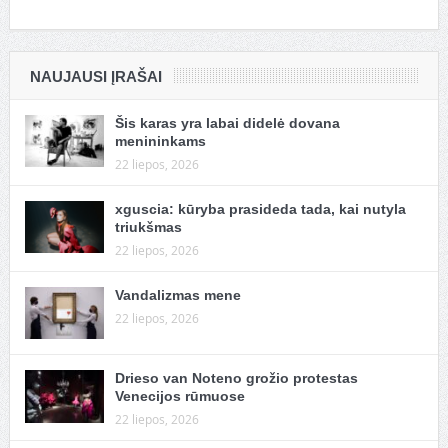
NAUJAUSI ĮRAŠAI
Šis karas yra labai didelė dovana
menininkams
22 liepos, 2026
xguscia: kūryba prasideda tada, kai nutyla
triukšmas
22 liepos, 2026
Vandalizmas mene
22 liepos, 2026
Drieso van Noteno grožio protestas
Venecijos rūmuose
22 liepos, 2026