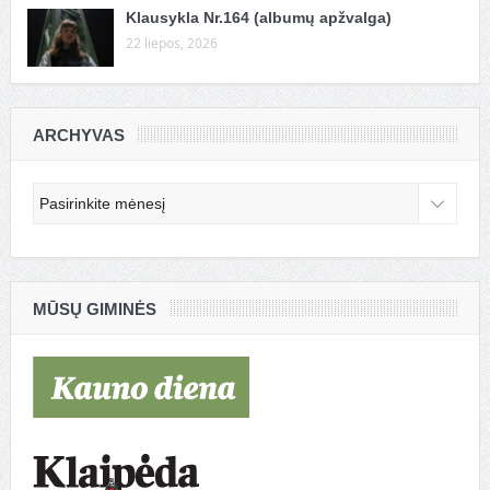
Klausykla Nr.164 (albumų apžvalga)
22 liepos, 2026
ARCHYVAS
Archyvas
MŪSŲ GIMINĖS