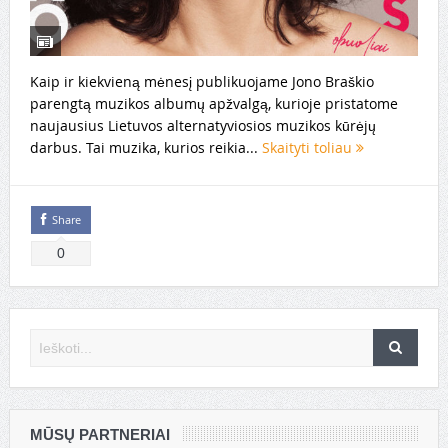
Kaip ir kiekvieną mėnesį publikuojame Jono Braškio
parengtą muzikos albumų apžvalgą, kurioje pristatome
naujausius Lietuvos alternatyviosios muzikos kūrėjų
darbus. Tai muzika, kurios reikia...
Skaityti toliau
Share
0
MŪSŲ PARTNERIAI