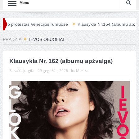
Menu
io protestas Venecijos rūmuose
Klausykla Nr.164 (albumų apžvalg
PRADŽIA
IEVOS OBUOLIAI
Klausykla Nr. 162 (albumų apžvalga)
Parašė:
Jurgita
29 gegužės, 2026
In:
Muzika