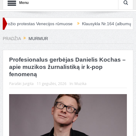
Menu
rožio protestas Venecijos rūmuose
Klausykla Nr.164 (albumų apžv
PRADŽIA
MURMUR
Profesionalus gerbėjas Danielis Kochas –
apie muzikos žurnalistiką ir k-pop
fenomeną
Parašė:
Jurgita
11 gegužės, 2026
In:
Muzika