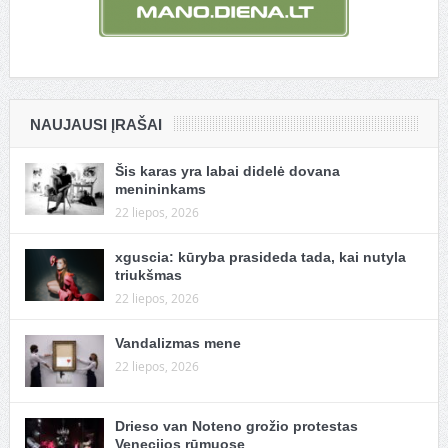
NAUJAUSI ĮRAŠAI
Šis karas yra labai didelė dovana
menininkams
22 liepos, 2026
xguscia: kūryba prasideda tada, kai nutyla
triukšmas
22 liepos, 2026
Vandalizmas mene
22 liepos, 2026
Drieso van Noteno grožio protestas
Venecijos rūmuose