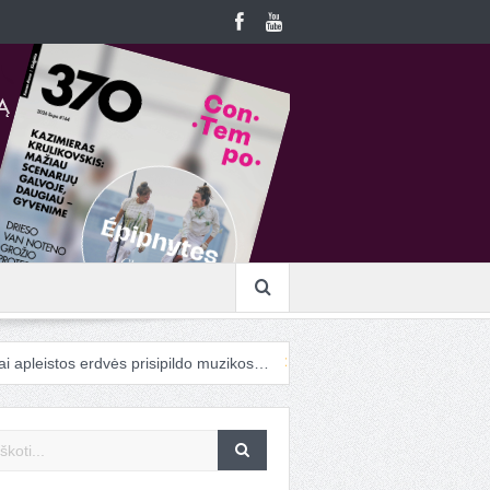
stos erdvės prisipildo muzikos…
Į „ConTempo“ atvykstanti cirko men