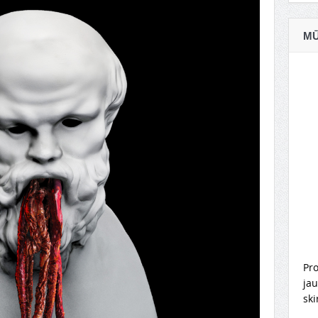
MŪ
Pro
jau
ski