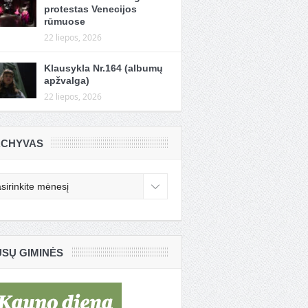
protestas Venecijos
rūmuose
22 liepos, 2026
Klausykla Nr.164 (albumų
apžvalga)
22 liepos, 2026
CHYVAS
chyvas
SŲ GIMINĖS