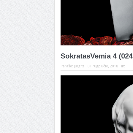
SokratasVemia 4 (024
Parašė:
Jurgita
01 rugpjūčio, 2018
In: