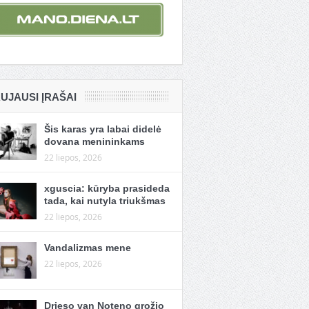
UJAUSI ĮRAŠAI
Šis karas yra labai didelė
dovana menininkams
22 liepos, 2026
xguscia: kūryba prasideda
tada, kai nutyla triukšmas
22 liepos, 2026
Vandalizmas mene
22 liepos, 2026
Drieso van Noteno grožio