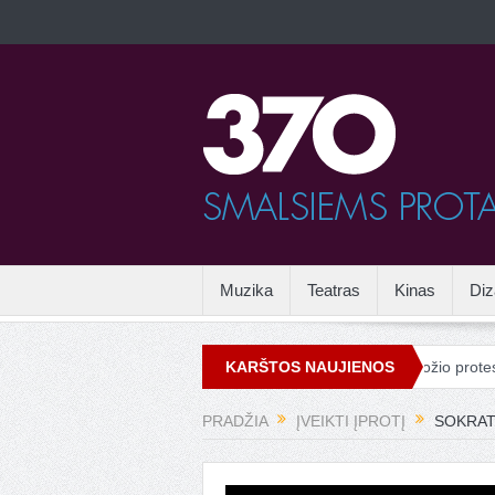
Muzika
Teatras
Kinas
Diz
mas
Vandalizmas mene
Drieso van Noteno grožio protestas Ve
KARŠTOS NAUJIENOS
PRADŽIA
ĮVEIKTI ĮPROTĮ
SOKRAT