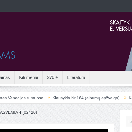
ainas
Kiti menai
370 +
Literatūra
necijos rūmuose
Klausykla Nr.164 (albumų apžvalga)
Kai aplei
ASVEMIA 4 (02420)