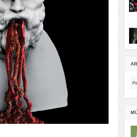
AR
Ar
MŪ