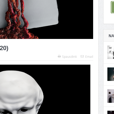
NA
20)
Spausdinti
Email