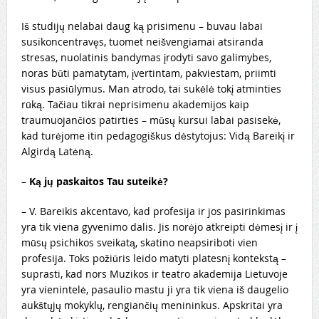
Iš studijų nelabai daug ką prisimenu – buvau labai
susikoncentravęs, tuomet neišvengiamai atsiranda
stresas, nuolatinis bandymas įrodyti savo galimybes,
noras būti pamatytam, įvertintam, pakviestam, priimti
visus pasiūlymus. Man atrodo, tai sukėlė tokį atminties
rūką. Tačiau tikrai neprisimenu akademijos kaip
traumuojančios patirties – mūsų kursui labai pasisekė,
kad turėjome itin pedagogiškus dėstytojus: Vidą Bareikį ir
Algirdą Latėną.
–
Ką jų paskaitos Tau suteikė?
– V. Bareikis akcentavo, kad profesija ir jos pasirinkimas
yra tik viena gyvenimo dalis. Jis norėjo atkreipti dėmesį ir į
mūsų psichikos sveikatą,
skatino neapsiriboti vien
profesija.
Toks požiūris leido matyti platesnį kontekstą –
suprasti, kad nors Muzikos ir teatro akademija Lietuvoje
yra vienintelė, pasaulio mastu ji yra tik viena iš daugelio
aukštųjų mokyklų, rengiančių menininkus. Apskritai yra