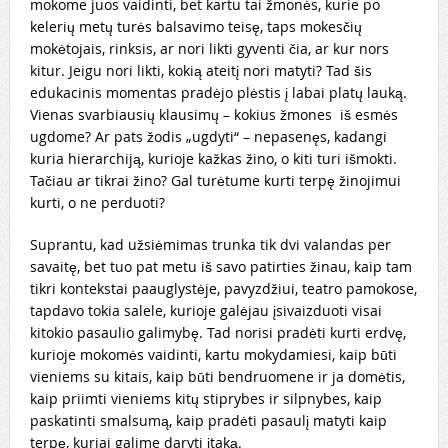
mokome juos vaidinti, bet kartu tai žmonės, kurie po
kelerių metų turės balsavimo teisę, taps mokesčių
mokėtojais, rinksis, ar nori likti gyventi čia, ar kur nors
kitur. Jeigu nori likti, kokią ateitį nori matyti? Tad šis
edukacinis momentas pradėjo plėstis į labai platų lauką.
Vienas svarbiausių klausimų – kokius žmones iš esmės
ugdome? Ar pats žodis „ugdyti“ – nepasenęs, kadangi
kuria hierarchiją, kurioje kažkas žino, o kiti turi išmokti.
Tačiau ar tikrai žino? Gal turėtume kurti terpę žinojimui
kurti, o ne perduoti?
Suprantu, kad užsiėmimas trunka tik dvi valandas per
savaitę, bet tuo pat metu iš savo patirties žinau, kaip tam
tikri kontekstai paauglystėje, pavyzdžiui, teatro pamokose,
tapdavo tokia salele, kurioje galėjau įsivaizduoti visai
kitokio pasaulio galimybę. Tad norisi pradėti kurti erdvę,
kurioje mokomės vaidinti, kartu mokydamiesi, kaip būti
vieniems su kitais, kaip būti bendruomene ir ja domėtis,
kaip priimti vieniems kitų stiprybes ir silpnybes, kaip
paskatinti smalsumą,
kaip pradėti pasaulį matyti kaip
terpę, kuriai galime daryti įtaką.