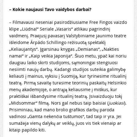
–
Kokie naujausi Tavo vaidybos darbai?
– Filmavausi neseniai pasirodžiusiame Free Fingos vaizdo
klipe „Liūdna!“ Seriale „Vasaris“ atlikau pagrindinį
vaidmenį. Praėjusį pavasarį Valstybiniame jaunimo teatre
išleidome Árpádo Schillingo režisuotą spektaklį
„Keliaujantys“. Įgarsinau knygas „Demianas“, „Nakties
namai“ ir „Kaip veikia Japonija“. Šiuo metu, ypač kai noriu
daugiau laiko skirti studijoms, sąmoningai stengiuosi
nesiimti naujų darbų. Kadangi studijos suteikia galimybę
keliauti į mainus, vyksiu į Suomiją, kur tyrinėsime ritualinį
teatrą. Pirmą savaitę turėsime teorinių paskaitų Helsinkio
menų akademijoje, o antrąją keliausime į miškus, kur
praktiškai išbandysime ritualinį teatrą. Įsivaizduoju tokį
„Midsommar“ filmą. Nors gal nebus taip baisiai (
juokiasi
).
Prisiminiau, kad mano brolio grafikos darbų paroda
vadinosi „Gamta nekenčia tuštumos“, tad taip ir yra. Jei
sumažėja vienų dalykų ar veiklų, juos vis tiek vienaip ar
kitaip papildo kiti.