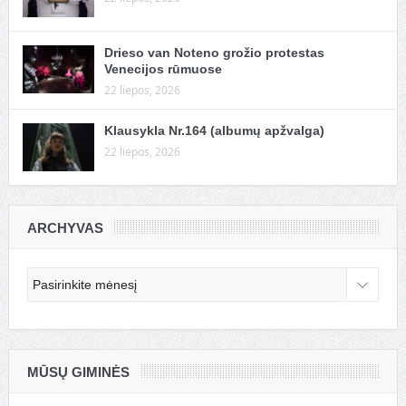
Drieso van Noteno grožio protestas
Venecijos rūmuose
22 liepos, 2026
Klausykla Nr.164 (albumų apžvalga)
22 liepos, 2026
ARCHYVAS
Archyvas
MŪSŲ GIMINĖS