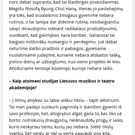
nors dabar suprantu, kad tai klaidingas įsivaizdavimas.
Mėgstu filosofą Byung-Chul Haną. Vienas jo pastebėjimų
yra toks, kad šiuolaikinio žmogaus gyvenime nebėra
rutinos, o tai tampa dar didesne rutina, nesibaigiančiu
savęs išnaudojimu siekiant radikalaus produktyvumo,
suvokiant, kad galimybės nėra beribės. Galiausiai tai
baigiasi milžinišku nuovargiu ir perdegimu. Juk dabar
neturime darbo pradžios ir pabaigos, gyvename
nuolatiniame judėjime, kuriame nebėra atskaitos taškų,
poilsio dienų ar užbaigtumo, nuo vieno projekto ik
i kito.
Atsiduriame keistoje būsenoje, kurioje nebėra laiko.
–
Kaip
atsimeni studijas Lietuvos muzikos ir teatro
akademijoje?
– Į Vilnių atvykau su labai aiškiu tikslu – tapti aktoriumi.
Tai man padėjo susikurti pagrindą ir šiandien gyventi iš
savo profesijos, bet, atsigręžus atgal, gaila to, kas liko už
borto: nutrūkusių draugysčių, neišnaudotų progų ir laiko,
kurio neskyriau tiems, kurių jau nebėra. Siekti tikslų
svarbu, bet vargu ar dėl jų verta paaukoti visa kita.