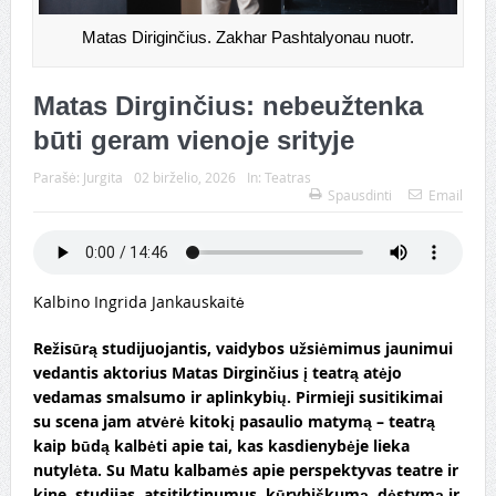
Matas Diriginčius. Zakhar Pashtalyonau nuotr.
Matas Dirginčius: nebeužtenka
būti geram vienoje srityje
Parašė:
Jurgita
02 birželio, 2026
In:
Teatras
Spausdinti
Email
Kalbino Ingrida Jankauskaitė
Režisūrą studijuojantis, vaidybos užsiėmimus jaunimui
vedantis aktorius Matas Dirginčius į teatrą atėjo
vedamas smalsumo ir aplinkybių. Pirmieji susitikimai
su scena jam atvėrė kitokį pasaulio matymą – teatrą
kaip būdą kalbėti apie tai, kas kasdienybėje lieka
nutylėta. Su Matu kalbamės apie perspektyvas teatre ir
kine, studijas, atsitiktinumus, kūrybiškumą, dėstymą ir