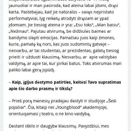
jaunuoliai ir man pasirodė, kad ateina labai įdomi, drąsi
karta. Pastebėjau, kad jie natūralūs – savęs nepristato
performatyviai, lyg reikėtų atrodyti drąsiam ar ypač
įdomiam. Jie tiesiog ateina ir yra: „Esu toks“, „Man baisu“,
„Nežinau“. Pajutau atvirumą, be didžiulės baimės ar
bandymo slėpti emocijas. Pamačiau juos kaip žmones,
kurie, pamatę ką nors, kas juos sudomintų gatvėje –
nesvarbu, ar tai studentas, ar prezidentas, galėtų tiesiog
prieiti ir užduoti klausimą. Nesvarbu, ar apie valstybės
valdymą, ar apie tai, kur pirkai batus. Toks atvirumas man
paliko labai gerą įspūdį.
–
Kaip, įgijus dėstymo patirties, keitėsi Tavo supratimas
apie šio darbo prasmę ir tikslą?
– Prieš porą mėnesių pradėjau dėstyti ir studijoje „Šeši
pojūčiai“. Čia, kitaip nei „Youngblood“ akademijoje,
orientuojamasi į teatro, o ne kino vaidybą.
Dėstant iškilo ir daugybė klausimų. Pavyzdžiui, mes