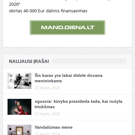
2026″
skirtas 40 000 Eur dalinis finansavimas
NAUJAUSI ĮRAŠAI
Šis karas yra labai didelė dovana
menininkams
22 liepos, 2026
xguscia: kūryba prasideda tada, kai nutyla
triukšmas
22 liepos, 2026
Vandalizmas mene
22 liepos, 2026