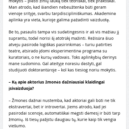
mokytis – plėsti žinių lauką tiek teoriškai, tiek praktiškai.
Man atrodo, kad šiandien nebeužtenka būti geram
vienoje srityje, svarbu tarpdiscipliniškumas. Akademinė
aplinka yra vieta, kurioje galima pažadinti vaizduotę.
Be to, pasaulis tampa vis sudėtingesnis ir aš vis mažiau jį
suprantu, todėl norisi šį atotrūkį mažinti. Režisūra šiuo
atveju pasirodė logiškas pasirinkimas – turiu patirties
teatre, atsirado įdomi eksperimentinė programa su
kuratoriais, o ne kursų vadovais. Toks aplinkybių derinys
mane sudomino. Gal ateityje norėsiu dėstyti, gal
studijuoti doktorantūroje – kol kas tiesiog noriu mokytis.
–
Ką apie aktorius žmonės dažniausiai klaidingai
įsivaizduoja?
– Žmonės dažnai nustemba, kad aktoriai gali būti ne tik
ekstravertai, bet ir introvertai. Jiems atrodo, kad jei
pasirodai scenoje, automatiškai mėgsti dėmesį ir būti tarp
žmonių. Iš tiesų pažįstu daugiau tų, kurie kaip tik vengia
viešumo.