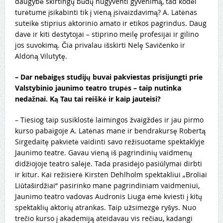
daugybė skirtingų būdų nugyventi gyvenimą, tad kodėl
turėtume įsikabinti tik į vieną įsivaizdavimą? A. Latėnas
suteikė stiprius aktorinio amato ir etikos pagrindus. Daug
davė ir kiti dėstytojai – stiprino meilę profesijai ir gilino
jos suvokimą. Čia privalau išskirti Nelę Savičenko ir
Aldoną Vilutytę.
– Dar nebaigęs studijų buvai pakviestas prisijungti prie
Valstybinio jaunimo teatro trupės – taip nutinka
nedažnai. Ką Tau tai reiškė ir kaip jauteisi?
– Tiesiog taip susiklostė laimingos žvaigždės ir jau pirmo
kurso pabaigoje A. Latėnas mane ir bendrakursę Robertą
Sirgedaitę pakvietė vaidinti savo režisuotame spektaklyje
Jaunimo teatre. Gavau vieną iš pagrindinių vaidmenų
didžiojoje teatro salėje. Tada prasidėjo pasiūlymai dirbti
ir kitur. Kai režisierė Kirsten Dehlholm spektakliui „Broliai
Liūtaširdžiai“ pasirinko mane pagrindiniam vaidmeniui,
Jaunimo teatro vadovas Audronis Liuga ėmė kviesti į kitų
spektaklių aktorių atrankas. Taip užsimezgė ryšys. Nuo
trečio kurso į akademiją ateidavau vis rečiau, kadangi