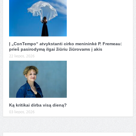
Į „ConTempo“ atvykstanti cirko menininkė P. Fremeau:
prieš pasirodymą ilgai žiūriu žiūrovams į akis
22 liepos, 2026
Ką kritikai dirba visą dieną?
03 liepos, 2026