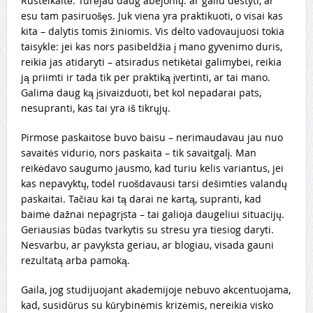
Rusteikaitė. Turėjau daug abejonių: ar galiu dėstyti, ar
esu tam pasiruošęs. Juk viena yra praktikuoti, o visai kas
kita – dalytis tomis žiniomis. Vis dėlto vadovaujuosi tokia
taisykle: jei kas nors pasibeldžia į mano gyvenimo duris,
reikia jas atidaryti – atsiradus netikėtai galimybei, reikia
ją priimti ir tada tik per praktiką įvertinti, ar tai mano.
Galima daug ką įsivaizduoti, bet kol nepadarai pats,
nesupranti, kas tai yra iš tikrųjų.
Pirmose paskaitose buvo baisu – nerimaudavau jau nuo
savaitės vidurio, nors paskaita – tik savaitgalį. Man
reikėdavo saugumo jausmo, kad turiu kelis variantus, jei
kas nepavyktų, todėl ruošdavausi tarsi dešimties valandų
paskaitai. Tačiau kai tą darai ne kartą, supranti, kad
baimė dažnai nepagrįsta – tai galioja daugeliui situacijų.
Geriausias būdas tvarkytis su stresu yra tiesiog daryti.
Nesvarbu, ar pavyksta geriau, ar blogiau, visada gauni
rezultatą arba pamoką.
Gaila, jog studijuojant akademijoje nebuvo akcentuojama,
kad, susidūrus su kūrybinėmis krizėmis, nereikia visko