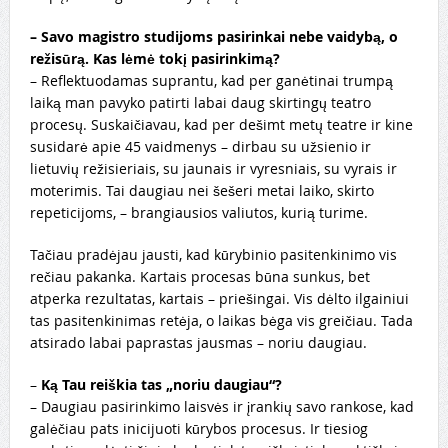
–
Savo magistro studijoms pasirinkai nebe vaidybą, o
režisūrą. Kas lėmė tokį pasirinkimą?
– Reflektuodamas suprantu, kad per ganėtinai trumpą
laiką man pavyko patirti labai daug skirtingų teatro
procesų. Suskaičiavau, kad per dešimt metų teatre ir kine
susidarė apie 45 vaidmenys – dirbau su užsienio ir
lietuvių režisieriais, su jaunais ir vyresniais, su vyrais ir
moterimis. Tai daugiau nei šešeri metai laiko, skirto
repeticijoms, – brangiausios valiutos, kurią turime.
Tačiau pradėjau jausti, kad kūrybinio pasitenkinimo vis
rečiau pakanka. Kartais procesas būna sunkus, bet
atperka rezultatas, kartais – priešingai. Vis dėlto ilgainiui
tas pasitenkinimas retėja, o laikas bėga vis greičiau. Tada
atsirado labai paprastas jausmas – noriu daugiau.
–
Ką Tau reiškia tas „noriu daugiau“?
– Daugiau pasirinkimo laisvės ir įrankių savo rankose, kad
galėčiau pats inicijuoti kūrybos procesus. Ir tiesiog