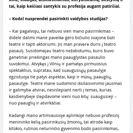
tai, kaip keičiasi santykis su profesija augant patirčiai.
–
Kodėl nusprendei pasirinkti vaidybos studijas?
– Kai pagalvoju, tai nebuvo vien mano pasirinkimas –
didele dalimi mane paveikė gero bičiulio svajonė būti
teatre ir tapti aktoriumi.
Jis man pravėrė duris į teatro
pasaulį. Susidomėjau teatro nežabotumu, kuris buvo
ganėtinai priešingas mano paauglystės pasaulio
suvokimui. Atvykęs į Vilnių ir pamatęs pirmuosius
spektaklius, supratau, kad suaugusiųjų pasaulyje
egzistuoja tie patys aspektai, kaip ir mūsų, paauglių,
pasaulyje.
Teatre mane sudomino išsilaisvinimo jausmas
ir galimybė atvirai, nesislepiant nerti į temas, kurias
kasdienybėje slėpdavome vieni nuo kitų: suaugusieji –
nuo paauglių ir atvirkščiai.
Kadangi mano artimiausioje aplinkoje nebuvo profesinį
menininko kelią pasirinkusių žmonių, tai atrodė kaip
kitokio, rutinos neturinčio gyvenimo būdo pasirinkimas,