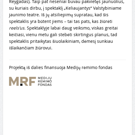
Reygadas). Taip pat neseniai buvau pakvietęs jaunuolius,
su kuriais dirbu, į spektaklį „Keliaujantys“ Valstybiniame
jaunimo teatre. Iš jų atsiliepimų supratau, kad šis
spektaklis yra būtent jiems – tai tas pats, kas žiūrėti
reels’us
. Spektaklyje labai daug veiksmo, viskas greitai
keičiasi, vienu metu gali stebėti skirtingus planus, tad
spektaklis pritaikytas šiuolaikiniam, dėmesį sunkiau
išlaikančiam žiūrovui.
Projektą iš dalies finansuoja Medijų rėmimo fondas