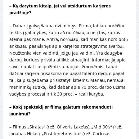
– Ką darytum kitaip, jei vėl atsidurtum karjeros
pradžioje?
– Dabar į galvą šauna dvi mintys. Pirma, labiau norėčiau
telktis į galimybes, kurių aš norėčiau, o ne į tas, kurios
ateina pas mane. Antra, norėčiau, kad man kas nors būtų
anksčiau paaiškinęs apie karjeros strategavimo svarbą.
Neužtenka vien vaidinti, jeigu jau vaidini. Yra daugybė
darbų, kuriuos privalu atlikti: atnaujinti informaciją apie
save, nuolat susipažinti su naujais žmonėmis. Labai
dažnai karjera nusakoma ne pagal talento dydį, o pagal
tai, kaip sugebama prisistatyti kitiems. Manau, nemažai
menininkų sutiktų, kad dabar apie 70 proc. darbo užima
vadybos procesai ir tik 30 proc. – reali kūryba.
–
Kokį spektaklį ar filmą galėtum rekomenduoti
jaunimui?
– Filmus „Siratas“ (rež. Oliveris Laxe’as), „Mid 90’s“ (rež.
Jonahas Hillas), „Post tenebras lux“ (rež. Carlosas