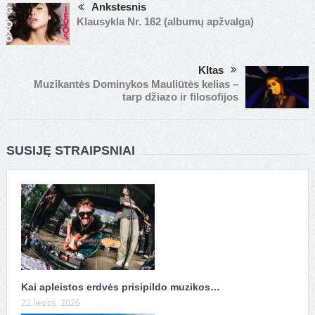
Ankstesnis
Klausykla Nr. 162 (albumų apžvalga)
KItas
Muzikantės Dominykos Mauliūtės kelias –
tarp džiazo ir filosofijos
SUSIJĘ STRAIPSNIAI
Kai apleistos erdvės prisipildo muzikos…
22 liepos, 2026