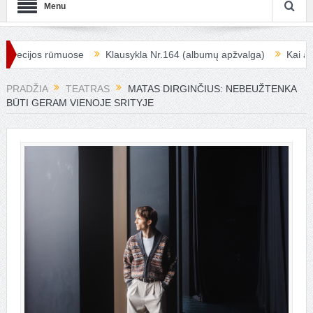
Menu
rūmuose
Klausykla Nr.164 (albumų apžvalga)
Kai apleistos erd
PRADŽIA
TEATRAS
MATAS DIRGINČIUS: NEBEUŽTENKA
BŪTI GERAM VIENOJE SRITYJE