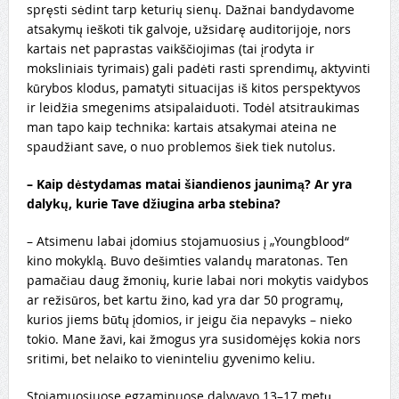
spręsti sėdint tarp keturių sienų. Dažnai bandydavome
atsakymų ieškoti tik galvoje, užsidarę auditorijoje, nors
kartais net paprastas vaikščiojimas (tai įrodyta ir
moksliniais tyrimais) gali padėti rasti sprendimų, aktyvinti
kūrybos klodus, pamatyti situacijas iš kitos perspektyvos
ir leidžia smegenims atsipalaiduoti. Todėl atsitraukimas
man tapo kaip technika: kartais atsakymai ateina ne
spaudžiant save, o nuo problemos šiek tiek nutolus.
– Kaip dėstydamas matai šiandienos jaunimą? Ar yra
dalykų, kurie Tave džiugina arba stebina?
– Atsimenu labai įdomius stojamuosius į „Youngblood“
kino mokyklą. Buvo dešimties valandų maratonas. Ten
pamačiau daug žmonių, kurie labai nori mokytis vaidybos
ar režisūros, bet kartu žino, kad yra dar 50 programų,
kurios jiems būtų įdomios, ir jeigu čia nepavyks – nieko
tokio. Mane žavi, kai žmogus yra susidomėjęs kokia nors
sritimi, bet nelaiko to vieninteliu gyvenimo keliu.
Stojamuosiuose egzaminuose dalyvavo 13–17 metų