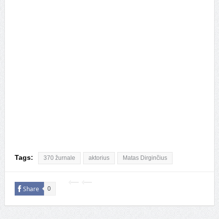
Tags:
370 žurnale
aktorius
Matas Dirginčius
Share
0