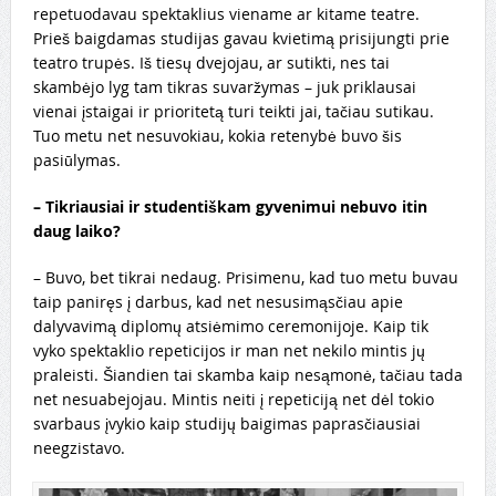
repetuodavau spektaklius viename ar kitame teatre.
Prieš baigdamas studijas gavau kvietimą prisijungti prie
teatro trupės. Iš tiesų dvejojau, ar sutikti, nes tai
skambėjo lyg tam tikras suvaržymas – juk priklausai
vienai įstaigai ir prioritetą turi teikti jai, tačiau sutikau.
Tuo metu net nesuvokiau, kokia retenybė buvo šis
pasiūlymas.
–
Tikriausiai ir studentiškam gyvenimui nebuvo itin
daug laiko?
– Buvo, bet tikrai nedaug. Prisimenu, kad tuo metu buvau
taip paniręs į darbus, kad net nesusimąsčiau apie
dalyvavimą diplomų atsiėmimo ceremonijoje. Kaip tik
vyko spektaklio repeticijos ir man net nekilo mintis jų
praleisti. Šiandien tai skamba kaip nesąmonė, tačiau tada
net nesuabejojau. Mintis neiti į repeticiją net dėl tokio
svarbaus įvykio kaip studijų baigimas paprasčiausiai
neegzistavo.