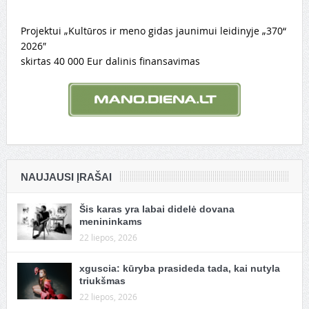
Projektui „Kultūros ir meno gidas jaunimui leidinyje „370“
2026″
skirtas 40 000 Eur dalinis finansavimas
NAUJAUSI ĮRAŠAI
Šis karas yra labai didelė dovana
menininkams
22 liepos, 2026
xguscia: kūryba prasideda tada, kai nutyla
triukšmas
22 liepos, 2026