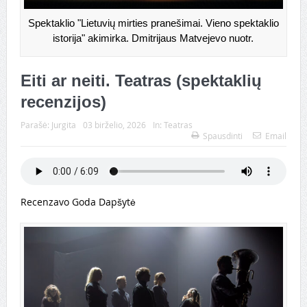
Spektaklio "Lietuvių mirties pranešimai. Vieno spektaklio
istorija" akimirka. Dmitrijaus Matvejevo nuotr.
Eiti ar neiti. Teatras (spektaklių
recenzijos)
Parašė:
Jurgita
03 birželio, 2026
In:
Teatras
Spausdinti
Email
Recenzavo Goda Dapšytė