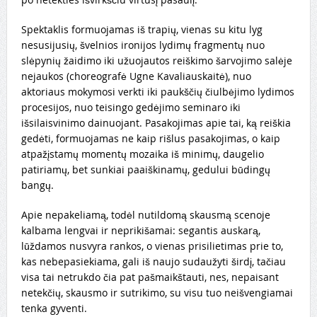
Spektaklis formuojamas iš trapių, vienas su kitu lyg
nesusijusių, švelnios ironijos lydimų fragmentų nuo
slėpynių žaidimo iki užuojautos reiškimo šarvojimo salėje
nejaukos (choreografė Ugne Kavaliauskaitė), nuo
aktoriaus mokymosi verkti iki paukščių čiulbėjimo lydimos
procesijos, nuo teisingo gedėjimo seminaro iki
išsilaisvinimo dainuojant. Pasakojimas apie tai, ką reiškia
gedėti, formuojamas ne kaip rišlus pasakojimas, o kaip
atpažįstamų momentų mozaika iš minimų, daugelio
patiriamų, bet sunkiai paaiškinamų, gedului būdingų
bangų.
Apie nepakeliamą, todėl nutildomą skausmą scenoje
kalbama lengvai ir neprikišamai: segantis auskarą,
lūždamos nusvyra rankos, o vienas prisilietimas prie to,
kas nebepasiekiama, gali iš naujo sudaužyti širdį, tačiau
visa tai netrukdo čia pat pašmaikštauti, nes, nepaisant
netekčių, skausmo ir sutrikimo, su visu tuo neišvengiamai
tenka gyventi.