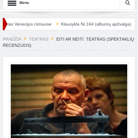
Menu
enecijos rūmuose
Klausykla Nr.164 (albumų apžvalga)
Kai aple
PRADŽIA
TEATRAS
EITI AR NEITI. TEATRAS (SPEKTAKLIŲ
RECENZIJOS)