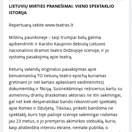
LIETUVIŲ MIRTIES PRANEŠIMAI. VIENO SPEKTAKLIO
ISTORIJA
Repertuarą sekite www.teatras.lt
Milžinų paunksnėje – taip trumpai būtų galima
apibendrinti ir Karolio Kaupinio debiutą Lietuvos
nacionalinio dramos teatro Didžiojoje scenoje, ir jo
vystomą pasakojimą apie teatrą.
Keturių valandų originalus pasakojimas apie
benueinančią TO lietuvių teatro epochą kuriamas
gretinant (ir net kartais apkeičiant vaidmenimis)
dokumentiką ir fikciją. Susireikšminęs režisierius kartu su
asmeninių dramų draskomais aktoriais ne itin sėkmingai,
gal net kiek desperatiškai bando rekonstruoti spektaklį
apie Romeo ir Džuljetą. Tiksliau, prikelti bandoma ne
spektaklį, kuris toje pačioje scenoje sėkmingai rodomas
jau 23 metus, o jo premjeros akimirkos stebuklą, kurio,
kaip atskleidžia interviu ekrane, nematė publika, o