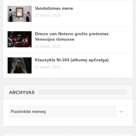
Vandalizmas mene
22 liepos, 2026
Drieso van Noteno grožio protestas
Venecijos rūmuose
22 liepos, 2026
Klausykla Nr.164 (albumų apžvalga)
22 liepos, 2026
ARCHYVAS
Archyvas