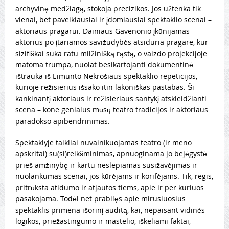
archyvinę medžiagą, stokoja precizikos. Jos užtenka tik
vienai, bet paveikiausiai ir įdomiausiai spektaklio scenai –
aktoriaus pragarui. Dainiaus Gavenonio įkūnijamas
aktorius po įtariamos savižudybės atsiduria pragare, kur
sizifiškai suka ratu milžinišką rąstą, o vaizdo projekcijoje
matoma trumpa, nuolat besikartojanti dokumentinė
ištrauka iš Eimunto Nekrošiaus spektaklio repeticijos,
kurioje režisierius išsako itin lakoniškas pastabas. Ši
kankinantį aktoriaus ir režisieriaus santykį atskleidžianti
scena – kone genialus mūsų teatro tradicijos ir aktoriaus
paradokso apibendrinimas.
Spektaklyje taikliai nuvainikuojamas teatro (ir meno
apskritai) su(si)reikšminimas, apnuoginama jo bejėgystė
prieš amžinybę ir kartu neslepiamas susižavėjimas ir
nuolankumas scenai, jos kūrėjams ir korifėjams. Tik, regis,
pritrūksta atidumo ir atjautos tiems, apie ir per kuriuos
pasakojama. Todėl net prabilęs apie mirusiuosius
spektaklis primena išorinį auditą, kai, nepaisant vidinės
logikos, priežastingumo ir mastelio, iškeliami faktai,