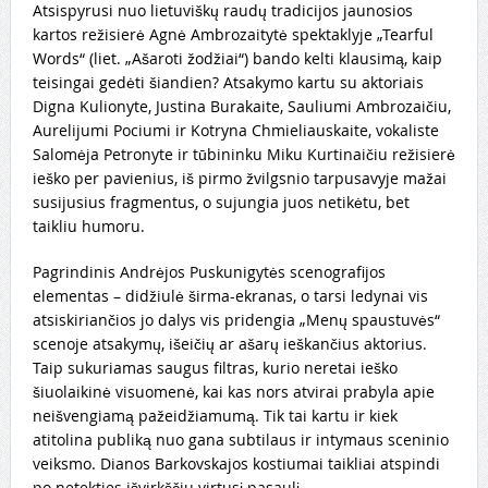
Atsispyrusi nuo lietuviškų raudų tradicijos jaunosios
kartos režisierė Agnė Ambrozaitytė spektaklyje „Tearful
Words“ (liet. „Ašaroti žodžiai“) bando kelti klausimą, kaip
teisingai gedėti šiandien? Atsakymo kartu su aktoriais
Digna Kulionyte, Justina Burakaite, Sauliumi Ambrozaičiu,
Aurelijumi Pociumi ir Kotryna Chmieliauskaite, vokaliste
Salomėja Petronyte ir tūbininku Miku Kurtinaičiu režisierė
ieško per pavienius, iš pirmo žvilgsnio tarpusavyje mažai
susijusius fragmentus, o sujungia juos netikėtu, bet
taikliu humoru.
Pagrindinis Andrėjos Puskunigytės scenografijos
elementas – didžiulė širma-ekranas, o tarsi ledynai vis
atsiskiriančios jo dalys vis pridengia „Menų spaustuvės“
scenoje atsakymų, išeičių ar ašarų ieškančius aktorius.
Taip sukuriamas saugus filtras, kurio neretai ieško
šiuolaikinė visuomenė, kai kas nors atvirai prabyla apie
neišvengiamą pažeidžiamumą. Tik tai kartu ir kiek
atitolina publiką nuo gana subtilaus ir intymaus sceninio
veiksmo. Dianos Barkovskajos kostiumai taikliai atspindi
po netekties išvirkščiu virtusį pasaulį.