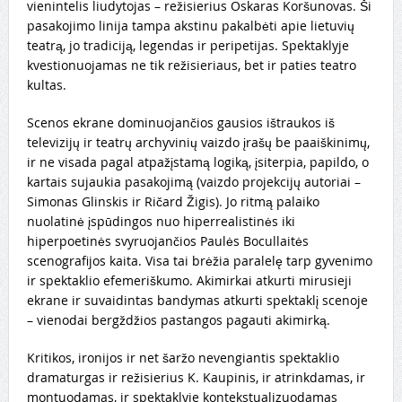
vienintelis liudytojas – režisierius Oskaras Koršunovas. Ši
pasakojimo linija tampa akstinu pakalbėti apie lietuvių
teatrą, jo tradiciją, legendas ir peripetijas. Spektaklyje
kvestionuojamas ne tik režisieriaus, bet ir paties teatro
kultas.
Scenos ekrane dominuojančios gausios ištraukos iš
televizijų ir teatrų archyvinių vaizdo įrašų be paaiškinimų,
ir ne visada pagal atpažįstamą logiką, įsiterpia, papildo, o
kartais sujaukia pasakojimą (vaizdo projekcijų autoriai –
Simonas Glinskis ir Ričard Žigis). Jo ritmą palaiko
nuolatinė įspūdingos nuo hiperrealistinės iki
hiperpoetinės svyruojančios Paulės Bocullaitės
scenografijos kaita. Visa tai brėžia paralelę tarp gyvenimo
ir spektaklio efemeriškumo. Akimirkai atkurti mirusieji
ekrane ir suvaidintas bandymas atkurti spektaklį scenoje
– vienodai bergždžios pastangos pagauti akimirką.
Kritikos, ironijos ir net šaržo nevengiantis spektaklio
dramaturgas ir režisierius K. Kaupinis, ir atrinkdamas, ir
montuodamas, ir spektaklyje kontekstualizuodamas