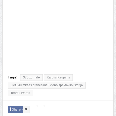
Tags:
370 žurnale
Karolis Kaupinis
Lietuvių mirties pranešimai: vieno spektaklio istorija
Tearful Words
Share
0