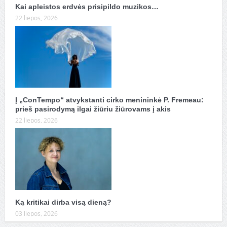
Kai apleistos erdvės prisipildo muzikos…
22 liepos, 2026
Į „ConTempo“ atvykstanti cirko menininkė P. Fremeau:
prieš pasirodymą ilgai žiūriu žiūrovams į akis
22 liepos, 2026
Ką kritikai dirba visą dieną?
03 liepos, 2026