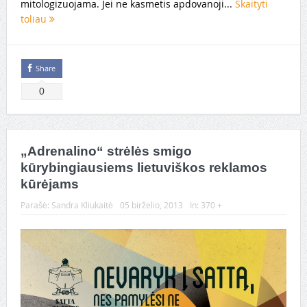
mitologizuojama. Jei ne kasmetis apdovanoji...
Skaityti
toliau
Share
0
„Adrenalino“ strėlės smigo
kūrybingiausiems lietuviškos reklamos
kūrėjams
Parašė:
Sandra Kliukaitė
05 birželio, 2013
In:
370 +