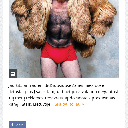
Jau kitą antradienį didžiuosiuose šalies miestuose
lietuviai plūs į sales tam, kad net porą valandų mėgautųsi
šių metų reklamos šedevrais, apdovanotais prestižiniais
Kanų liūtais. Lietuvoje...
Skaityti toliau
Share