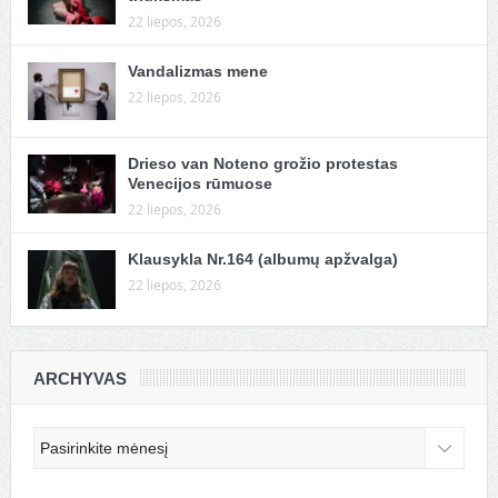
22 liepos, 2026
Vandalizmas mene
22 liepos, 2026
Drieso van Noteno grožio protestas
Venecijos rūmuose
22 liepos, 2026
Klausykla Nr.164 (albumų apžvalga)
22 liepos, 2026
ARCHYVAS
Archyvas