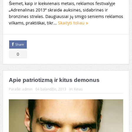
Šiemet, kaip ir kiekvienais metais, reklamos festivalyje
„Adrenalinas 2013“ skraidė auksinės, sidabrinės ir
bronzinės strėlės. Daugiausiai jų smigo seniems reklamos
vilkams, praktiškai, tikr...
Skaityti toliau
Share
0
Apie patriotizmą ir kitus demonus
Parašė:
admin
04 balandžio, 2013
In:
Kinas