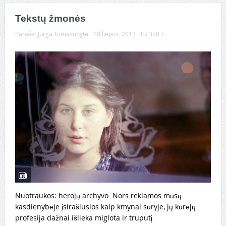
Tekstų žmonės
Parašė:
Jurga Tumasonytė
18 liepos, 2013
In:
370 +
Nuotraukos: herojų archyvo Nors reklamos mūsų
kasdienybėje įsirašiusios kaip kmynai sūryje, jų kūrėjų
profesija dažnai išlieka miglota ir truputį