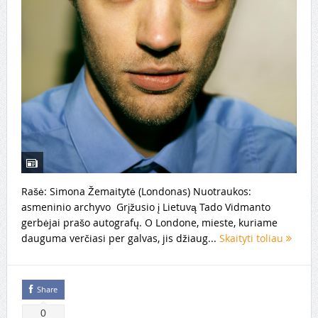
Rašė: Simona Žemaitytė (Londonas) Nuotraukos:
asmeninio archyvo Grįžusio į Lietuvą Tado Vidmanto
gerbėjai prašo autografų. O Londone, mieste, kuriame
dauguma verčiasi per galvas, jis džiaug...
Skaityti toliau
Share
0