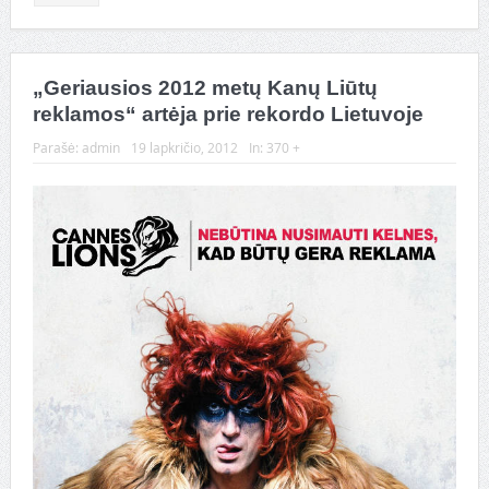
„Geriausios 2012 metų Kanų Liūtų
reklamos“ artėja prie rekordo Lietuvoje
Parašė:
admin
19 lapkričio, 2012
In:
370 +