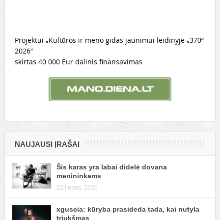
Projektui „Kultūros ir meno gidas jaunimui leidinyje „370“
2026″
skirtas 40 000 Eur dalinis finansavimas
NAUJAUSI ĮRAŠAI
Šis karas yra labai didelė dovana
menininkams
22 liepos, 2026
xguscia: kūryba prasideda tada, kai nutyla
triukšmas