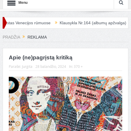
Menu
enecijos rūmuose
Klausykla Nr.164 (albumų apžvalga)
Kai aple
PRADŽIA
REKLAMA
Apie (ne)pagrįstą kritiką
Parašė:
Jurgita
28 balandžio, 2024
In:
370 +