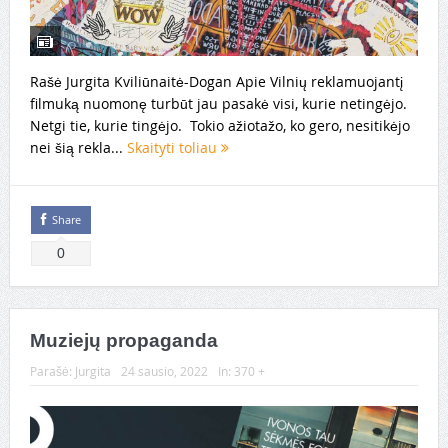
Rašė Jurgita Kviliūnaitė-Dogan Apie Vilnių reklamuojantį
filmuką nuomonę turbūt jau pasakė visi, kurie netingėjo.
Netgi tie, kurie tingėjo. Tokio ažiotažo, ko gero, nesitikėjo
nei šią rekla...
Skaityti toliau
Share
0
Muziejų propaganda
Parašė:
Jurgita
24 sausio, 2022
In:
370 +