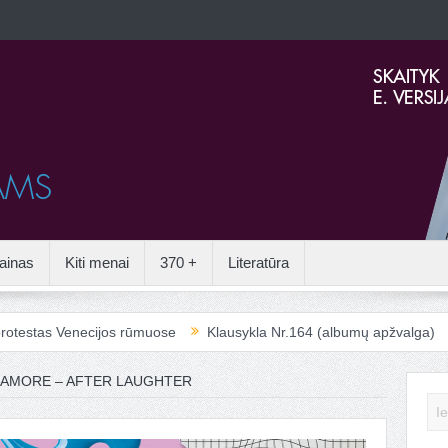
ainas
Kiti menai
370 +
Literatūra
necijos rūmuose
Klausykla Nr.164 (albumų apžvalga)
Kai aplei
AMORE – AFTER LAUGHTER