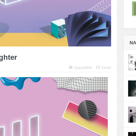
NA
ghter
Spausdinti
Email