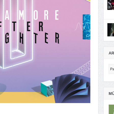
AR
Ar
MŪ