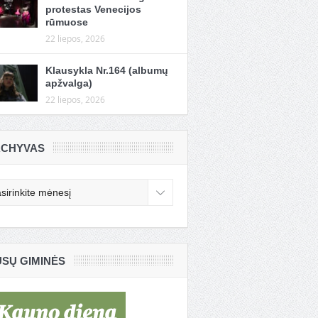
protestas Venecijos
rūmuose
22 liepos, 2026
Klausykla Nr.164 (albumų
apžvalga)
22 liepos, 2026
CHYVAS
chyvas
SŲ GIMINĖS