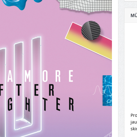
MŪ
Pro
jau
ski