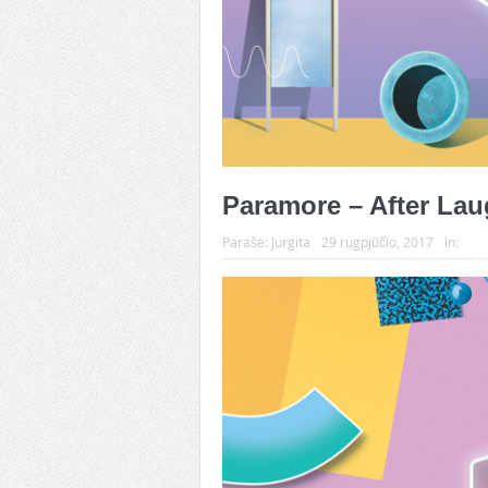
Paramore – After Lau
Parašė:
Jurgita
29 rugpjūčio, 2017
In: