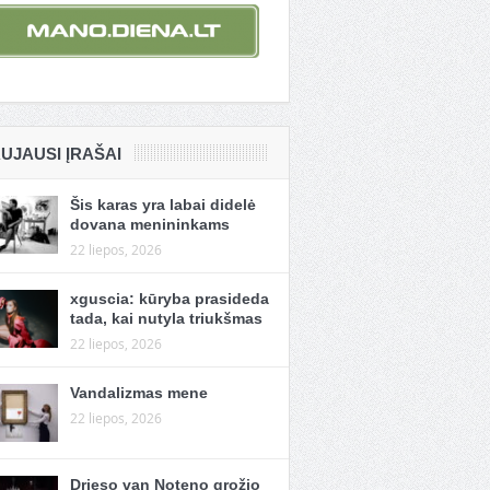
UJAUSI ĮRAŠAI
Šis karas yra labai didelė
dovana menininkams
22 liepos, 2026
xguscia: kūryba prasideda
tada, kai nutyla triukšmas
22 liepos, 2026
Vandalizmas mene
22 liepos, 2026
Drieso van Noteno grožio