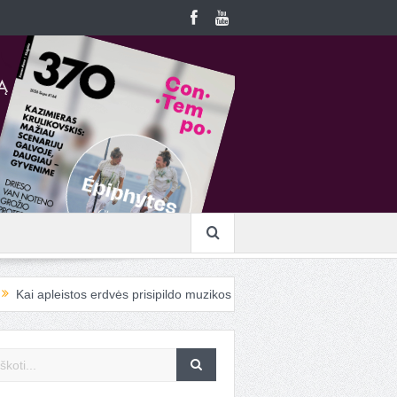
stos erdvės prisipildo muzikos…
Į „ConTempo“ atvykstanti cirko men