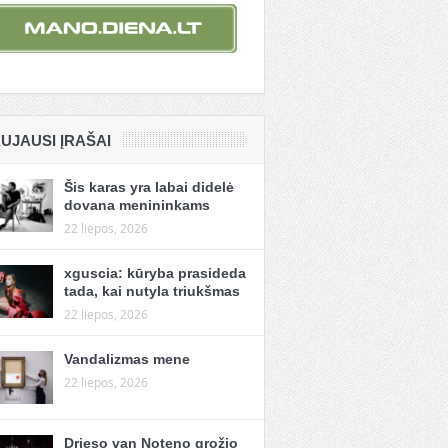
UJAUSI ĮRAŠAI
Šis karas yra labai didelė
dovana menininkams
22 liepos, 2026
xguscia: kūryba prasideda
tada, kai nutyla triukšmas
22 liepos, 2026
Vandalizmas mene
22 liepos, 2026
Drieso van Noteno grožio