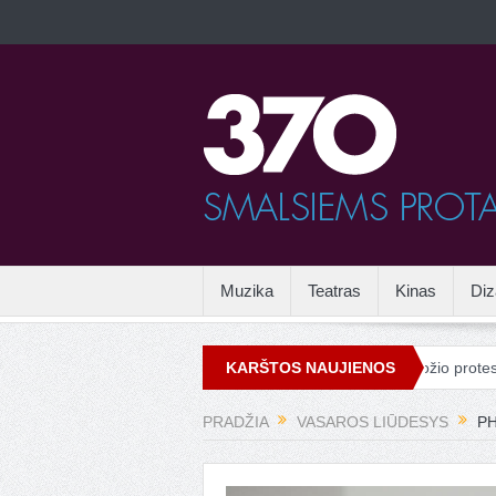
Muzika
Teatras
Kinas
Diz
Vandalizmas mene
Drieso van Noteno grožio protestas Venec
KARŠTOS NAUJIENOS
PRADŽIA
VASAROS LIŪDESYS
PH