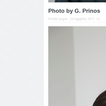
Photo by G. Prinos
Parašė:
Jurgita
23 rugpjūčio, 2017
In: