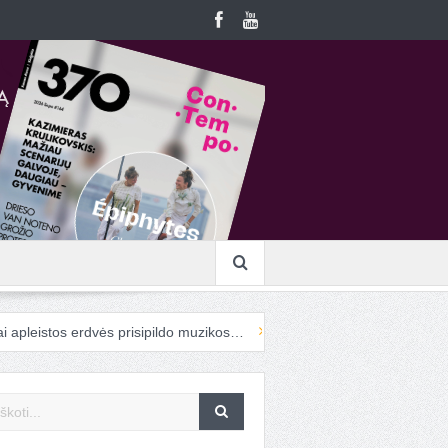
s erdvės prisipildo muzikos…
Į „ConTempo“ atvykstanti cirko menini