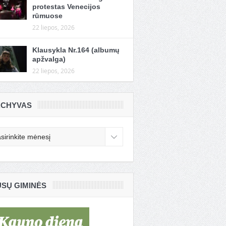
protestas Venecijos
rūmuose
22 liepos, 2026
Klausykla Nr.164 (albumų
apžvalga)
22 liepos, 2026
CHYVAS
chyvas
SŲ GIMINĖS