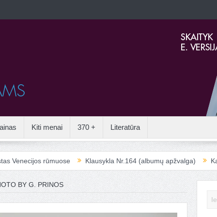
ainas
Kiti menai
370 +
Literatūra
ijos rūmuose
Klausykla Nr.164 (albumų apžvalga)
Kai apleisto
OTO BY G. PRINOS