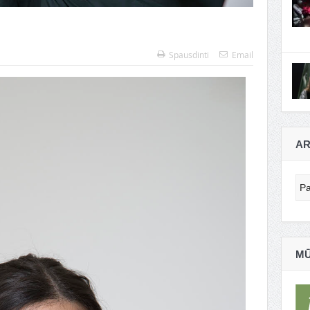
Spausdinti
Email
AR
Ar
MŪ