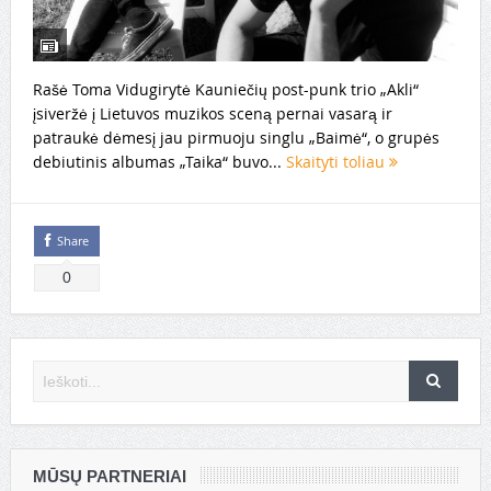
Rašė Toma Vidugirytė Kauniečių post-punk trio „Akli“
įsiveržė į Lietuvos muzikos sceną pernai vasarą ir
patraukė dėmesį jau pirmuoju singlu „Baimė“, o grupės
debiutinis albumas „Taika“ buvo...
Skaityti toliau
Share
0
MŪSŲ PARTNERIAI