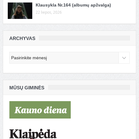
Klausykla Nr.164 (albumų apžvalga)
22 liepos, 2026
ARCHYVAS
Archyvas
MŪSŲ GIMINĖS