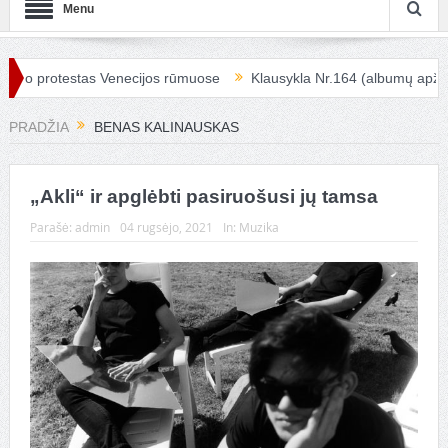
Menu
io protestas Venecijos rūmuose
Klausykla Nr.164 (albumų apžvalg
PRADŽIA
BENAS KALINAUSKAS
„Akli“ ir apglėbti pasiruošusi jų tamsa
Parašė:
admin
04 rugsėjo, 2021
In:
Muzika