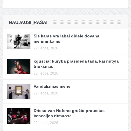
NAUJAUSI ĮRAŠAI
Šis karas yra labai didelė dovana
menininkams
22 liepos, 2026
xguscia: kūryba prasideda tada, kai nutyla
triukšmas
22 liepos, 2026
Vandalizmas mene
22 liepos, 2026
Drieso van Noteno grožio protestas
Venecijos rūmuose
22 liepos, 2026