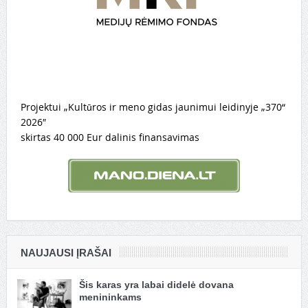
Projektui „Kultūros ir meno gidas jaunimui leidinyje „370“
2026″
skirtas 40 000 Eur dalinis finansavimas
NAUJAUSI ĮRAŠAI
Šis karas yra labai didelė dovana
menininkams