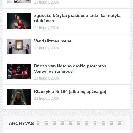
22 liepos, 2026
xguscia: kūryba prasideda tada, kai nutyla
triukšmas
22 liepos, 2026
Vandalizmas mene
22 liepos, 2026
Drieso van Noteno grožio protestas
Venecijos rūmuose
22 liepos, 2026
Klausykla Nr.164 (albumų apžvalga)
22 liepos, 2026
ARCHYVAS