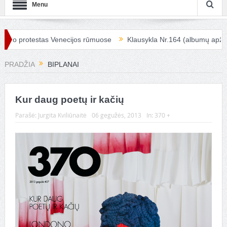
Menu
o protestas Venecijos rūmuose
Klausykla Nr.164 (albumų apžvalga
PRADŽIA
BIPLANAI
Kur daug poetų ir kačių
Parašė:
Jurgita Kviliūnaitė
06 gegužės, 2013
In:
370 +