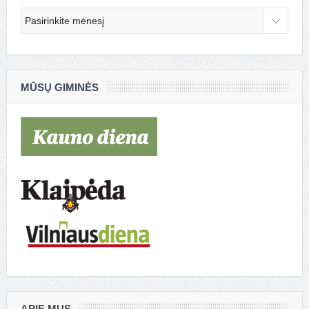
Archyvas
MŪSŲ GIMINĖS
APIE MUS