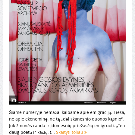
Šiame numeryje nemažai kalbame apie emigraciją. Tiesa,
ne apie ekonominę, ne tą „dėl skanesnio duonos kąsnio“.
Juk žmonės randa ir įdomesnių priežasčių emigruoti. „Ten
daug poetų ir kačių, t...
Skaityti toliau