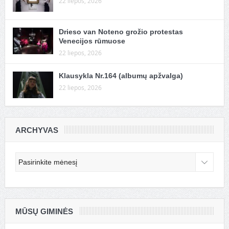
22 liepos, 2026
Drieso van Noteno grožio protestas
Venecijos rūmuose
22 liepos, 2026
Klausykla Nr.164 (albumų apžvalga)
22 liepos, 2026
ARCHYVAS
Archyvas
MŪSŲ GIMINĖS