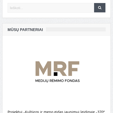
MŪSŲ PARTNERIAI
Projektui „Kultūros ir meno gidas jaunimui leidinyje „370“