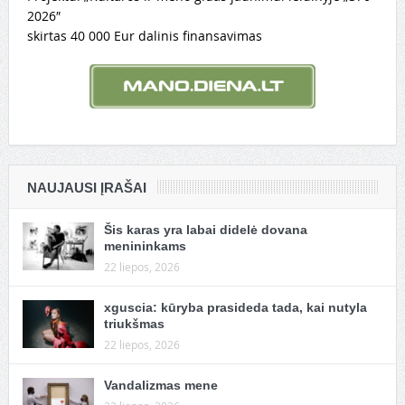
2026″
skirtas 40 000 Eur dalinis finansavimas
NAUJAUSI ĮRAŠAI
Šis karas yra labai didelė dovana
menininkams
22 liepos, 2026
xguscia: kūryba prasideda tada, kai nutyla
triukšmas
22 liepos, 2026
Vandalizmas mene