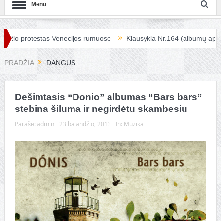
Menu
io protestas Venecijos rūmuose
Klausykla Nr.164 (albumų apžvalg
PRADŽIA
DANGUS
Dešimtasis “Donio” albumas “Bars bars”
stebina šiluma ir negirdėtu skambesiu
Parašė:
admin
23 balandžio, 2013
In:
Muzika