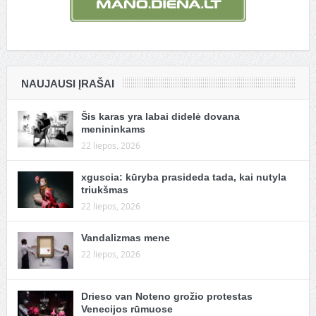
NAUJAUSI ĮRAŠAI
Šis karas yra labai didelė dovana
menininkams
22 liepos, 2026
xguscia: kūryba prasideda tada, kai nutyla
triukšmas
22 liepos, 2026
Vandalizmas mene
22 liepos, 2026
Drieso van Noteno grožio protestas
Venecijos rūmuose