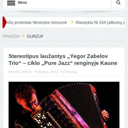
Menu
ožio protestas Venecijos rūmuose
Klausykla Nr.164 (albumų apžva
PRADŽIA
GURZUF
Stereotipus laužantys „Yegor Zabelov
Trio“ – ciklo „Pure Jazz“ renginyje Kaune
Parašė:
admin
19 liepos, 2013
In:
Muzika