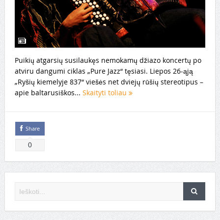
Puikių atgarsių susilaukęs nemokamų džiazo koncertų po
atviru dangumi ciklas „Pure Jazz“ tęsiasi. Liepos 26-ąją
„Ryšių kiemelyje 837“ viešės net dviejų rūšių stereotipus –
apie baltarusiškos...
Skaityti toliau
Share
0