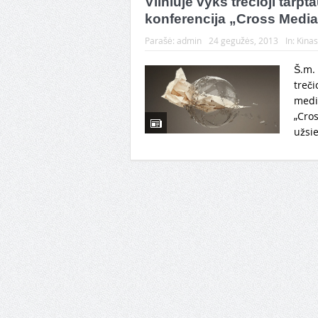
Vilniuje vyks trečioji tarp
konferencija „Cross Medi
Parašė:
admin
24 gegužės, 2013
In:
Kinas
Š.m. 
treči
media
„Cro
užsie