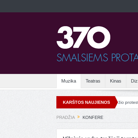
Muzika
Teatras
Kinas
Diz
mas
Vandalizmas mene
Drieso van Noteno grožio protestas Ve
KARŠTOS NAUJIENOS
PRADŽIA
KONFERE