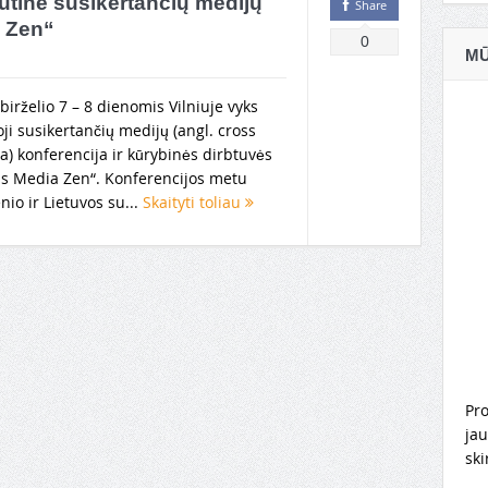
tautinė susikertančių medijų
Share
a Zen“
0
MŪ
birželio 7 – 8 dienomis Vilniuje vyks
oji susikertančių medijų (angl. cross
) konferencija ir kūrybinės dirbtuvės
ss Media Zen“. Konferencijos metu
nio ir Lietuvos su...
Skaityti toliau
Pro
jau
ski