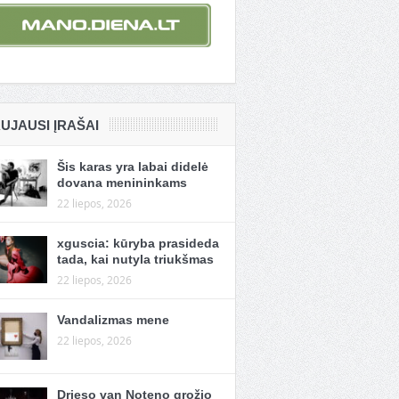
UJAUSI ĮRAŠAI
Šis karas yra labai didelė
dovana menininkams
22 liepos, 2026
xguscia: kūryba prasideda
tada, kai nutyla triukšmas
22 liepos, 2026
Vandalizmas mene
22 liepos, 2026
Drieso van Noteno grožio