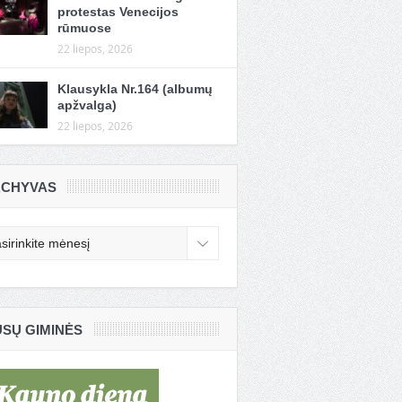
protestas Venecijos
rūmuose
22 liepos, 2026
Klausykla Nr.164 (albumų
apžvalga)
22 liepos, 2026
CHYVAS
chyvas
SŲ GIMINĖS