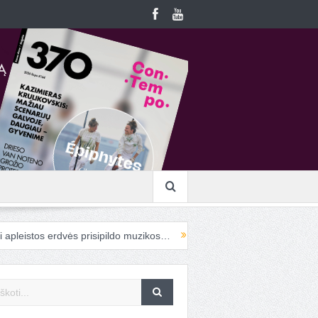
stos erdvės prisipildo muzikos…
Į „ConTempo“ atvykstanti cirko meni