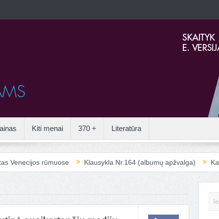
ainas
Kiti menai
370 +
Literatūra
necijos rūmuose
Klausykla Nr.164 (albumų apžvalga)
Kai aplei