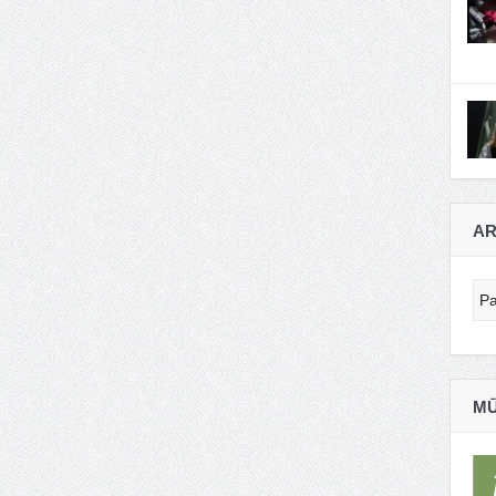
AR
Ar
MŪ