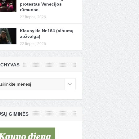
protestas Venecijos
rūmuose
22 liepos, 2026
Klausykla Nr.164 (albumų
apžvalga)
22 liepos, 2026
CHYVAS
chyvas
SŲ GIMINĖS