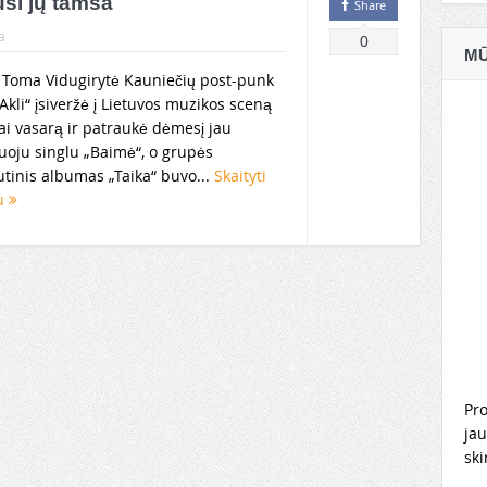
usi jų tamsa
Share
a
0
MŪ
 Toma Vidugirytė Kauniečių post-punk
„Akli“ įsiveržė į Lietuvos muzikos sceną
ai vasarą ir patraukė dėmesį jau
uoju singlu „Baimė“, o grupės
tinis albumas „Taika“ buvo...
Skaityti
au
Pro
jau
ski