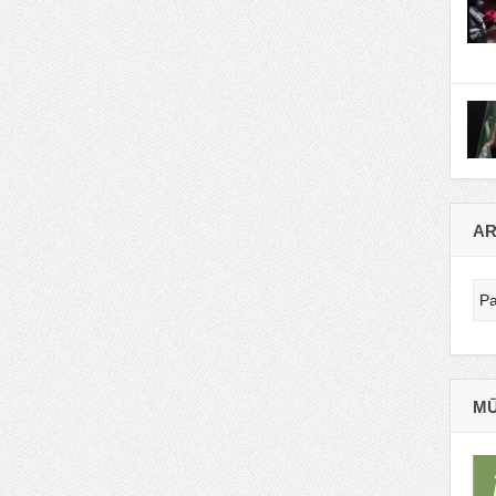
AR
Ar
MŪ