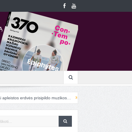
stos erdvės prisipildo muzikos…
Į „ConTempo“ atvykstanti cirko men