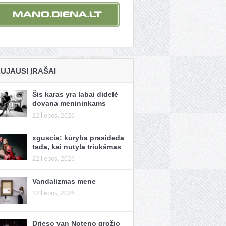
UJAUSI ĮRAŠAI
Šis karas yra labai didelė
dovana menininkams
22 liepos, 2026
xguscia: kūryba prasideda
tada, kai nutyla triukšmas
22 liepos, 2026
Vandalizmas mene
22 liepos, 2026
Drieso van Noteno grožio