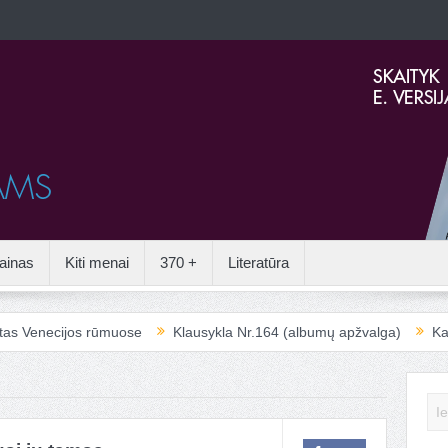
ainas
Kiti menai
370 +
Literatūra
necijos rūmuose
Klausykla Nr.164 (albumų apžvalga)
Kai aplei