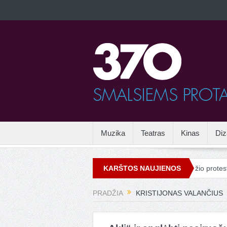
Muzika
Teatras
Kinas
Diz
mas
Vandalizmas mene
Drieso van Noteno grožio protestas Ve
KARŠTOS NAUJIENOS
PRADŽIA
KRISTIJONAS VALANČIUS