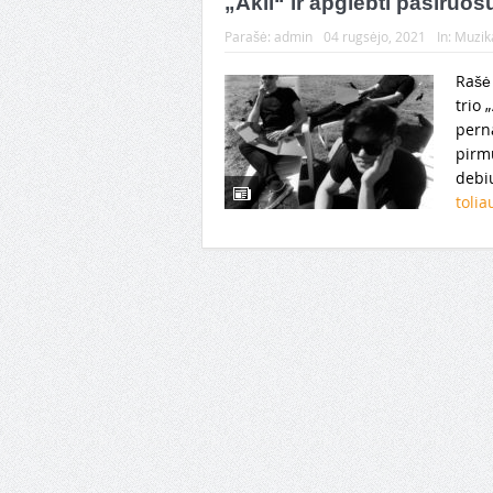
„Akli“ ir apglėbti pasiruoš
Parašė:
admin
04 rugsėjo, 2021
In:
Muzik
Rašė
trio 
pern
pirm
debiu
toli