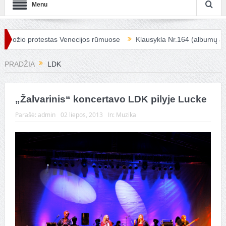
Menu
rožio protestas Venecijos rūmuose
Klausykla Nr.164 (albumų apžva
PRADŽIA
LDK
„Žalvarinis“ koncertavo LDK pilyje Lucke
Parašė:
admin
02 liepos, 2013
In:
Muzika