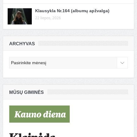
Klausykla Nr.164 (albumų apžvalga)
22 liepos, 2026
ARCHYVAS
Archyvas
MŪSŲ GIMINĖS