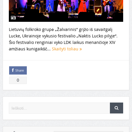
Lietuvių folkroko grupė „Žalvarinis“ grįžo iš savaitgalį
Lucke, Ukrainoje vykusio festivalio „Naktis Lucko pilyje“.
Šio festivalio renginiai vyko LDK laikus menančioje XIV
amžiaus kunigaikšč...
Skaityti toliau
Share
0