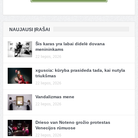
NAUJAUSI ĮRAŠAI
Šis karas yra labai didelė dovana
menininkams
22 liepos, 2026
xguscia: kūryba prasideda tada, kai nutyla
triukšmas
22 liepos, 2026
Vandalizmas mene
22 liepos, 2026
Drieso van Noteno grožio protestas
Venecijos rūmuose
22 liepos, 2026