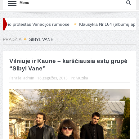
Menu
žio protestas Venecijos rūmuose
Klausykla Nr.164 (albumų apžvalg
PRADŽIA
SIBYL VANE
Vilniuje ir Kaune – karščiausia estų grupė
“Sibyl Vane”
Parašė:
admin
16 gegužės, 2013
In:
Muzika