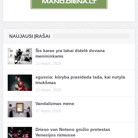
NAUJAUSI ĮRAŠAI
Šis karas yra labai didelė dovana
menininkams
22 liepos, 2026
xguscia: kūryba prasideda tada, kai nutyla
triukšmas
22 liepos, 2026
Vandalizmas mene
22 liepos, 2026
Drieso van Noteno grožio protestas
Venecijos rūmuose