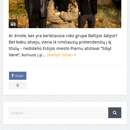
Ar žinote, kas yra karščiausia roko grupė Baltijos šalyse?
Bet kokiu atveju, viena iš rimčiausių pretendenčių į šį
titulą – nedidelio Estijos miesto Piarnu atstovai “Sibyl
Vane”, kuriuos į p...
Skaityti toliau
Share
0