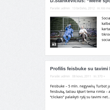
D.Stankevičius: “Mene spor
Parašė:
admin
13 birželio, 2012
In:
Kiti m
Socia
kalbė
karta
tikro
socia
Profilis feisbuke su tavimi
Parašė:
admin
08 kovo, 2011
In:
370 +
Feisbuke – 5 mln. negyvėlių Turbūt ja
feisbuką, tačiau šįkart tema rimta – 
“clickais” palaikyti ryšį su tavimi net.