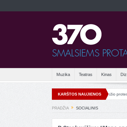
Muzika
Teatras
Kinas
Diz
šmas
Vandalizmas mene
Drieso van Noteno grožio protestas V
KARŠTOS NAUJIENOS
PRADŽIA
SOCIALINIS