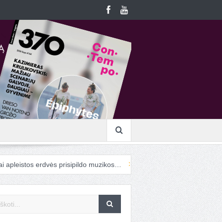
istos erdvės prisipildo muzikos…
Į „ConTempo“ atvykstanti cirko men