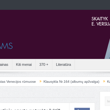
ainas
Kiti menai
370 +
Literatūra
enecijos rūmuose
Klausykla Nr.164 (albumų apžvalga)
Kai aple