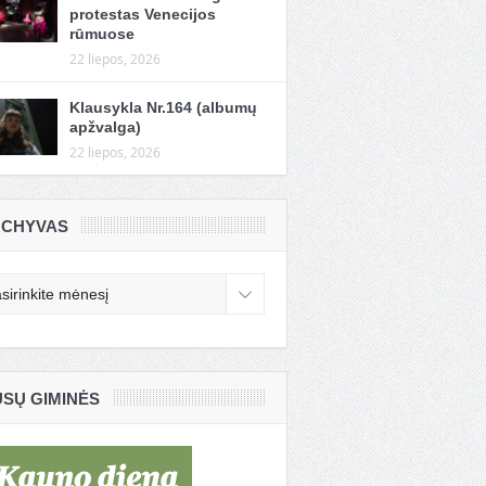
protestas Venecijos
rūmuose
22 liepos, 2026
Klausykla Nr.164 (albumų
apžvalga)
22 liepos, 2026
CHYVAS
chyvas
SŲ GIMINĖS