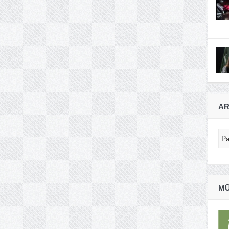
AR
Ar
MŪ