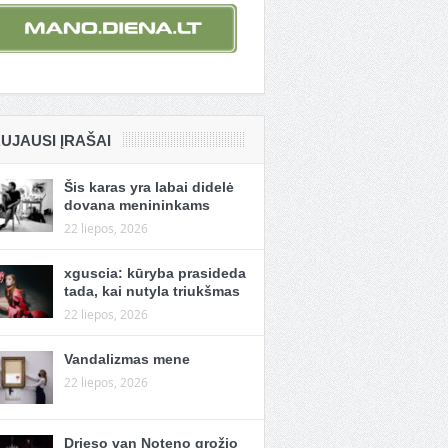
UJAUSI ĮRAŠAI
Šis karas yra labai didelė
dovana menininkams
22 liepos, 2026
xguscia: kūryba prasideda
tada, kai nutyla triukšmas
22 liepos, 2026
Vandalizmas mene
22 liepos, 2026
Drieso van Noteno grožio