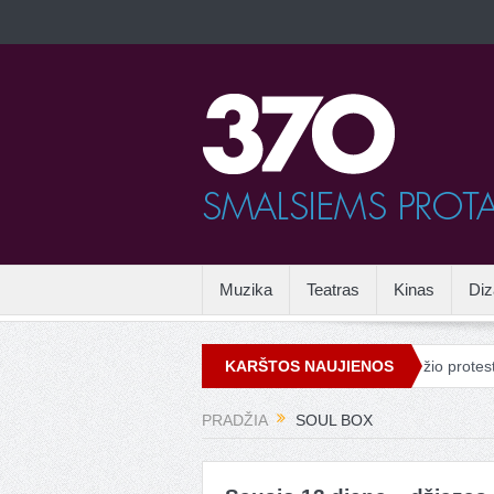
Muzika
Teatras
Kinas
Diz
as
Vandalizmas mene
Drieso van Noteno grožio protestas Ve
KARŠTOS NAUJIENOS
PRADŽIA
SOUL BOX