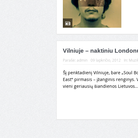
Vilniuje – naktiniu Londonu
Parašė:
admin
09 lapkričio, 2012
In:
Muzi
Šį penktadienį Vilniuje, bare „Soul B
East“ pirmasis – įžanginis renginys.
vieni geriausių šiandienos Lietuvos..