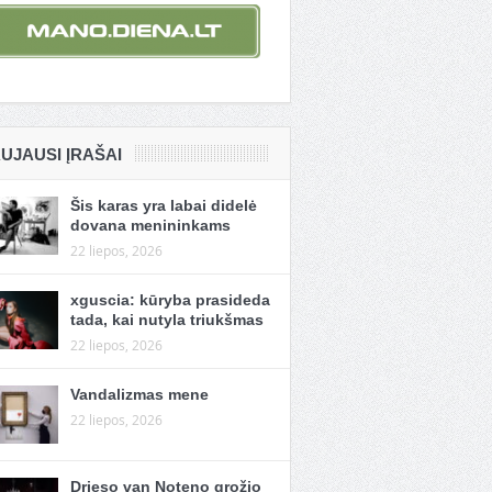
UJAUSI ĮRAŠAI
Šis karas yra labai didelė
dovana menininkams
22 liepos, 2026
xguscia: kūryba prasideda
tada, kai nutyla triukšmas
22 liepos, 2026
Vandalizmas mene
22 liepos, 2026
Drieso van Noteno grožio