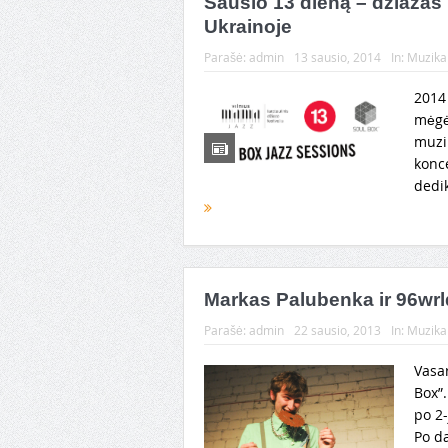
Sausio 13 dieną – džiazas u
Ukrainoje
Parašė:
admin
13 sausio, 2014
In:
Muzika
2014
mėgė
muzi
konc
dedik
Markas Palubenka ir 96wrl
Parašė:
admin
22 sausio, 2013
In:
Muzika
Vasa
Box”
po 2
Po d