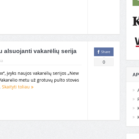
 alsuojanti vakarėlių serija
Share
ka
0
ox“, įvyks naujos vakarėlių serijos „New
AP
 Vakarėlio metu už grotuvų pulto stovės
.
Skaityti toliau