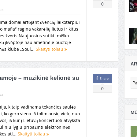
0
ka
maldomai artėjant švenčių laikotarpiui
o mafia“ ragina vakarėlių liūtus ir kitus
es žvėris Naujuosius sutikti miško
kų įkvėptoje naujametinėje puotoje
nės klube „Soul...
Skaityti toliau
AR
ramoje – muzikinė kelionė su
Share
Ar
0
ka
ija, kitaip vadinama tekančios saulės
MŪ
i, ko gero viena iš tolimiausių vietų nuo
vos, iš kur į Lietuvą koncertuoti atvyksta
liniu lygiu pripažinti elektroninės
os atl...
Skaityti toliau