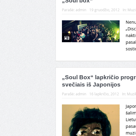
„Soul box“
Parašė:
admin
19 gruodžio, 2012
In:
Muzi
Nenu
„Disc
nakti
pasa
sosti
„Soul Box“ lapkričio prog
svečiais iš Japonijos
Parašė:
admin
16 lapkričio, 2012
In:
Muzi
Japon
šalim
Lietu
pasau
muzik