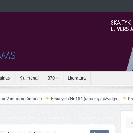
ainas
Kiti menai
370 +
Literatūra
necijos rūmuose
Klausykla Nr.164 (albumų apžvalga)
Kai aplei