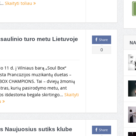
...
Skaityti toliau
linio turo metu Lietuvoje
Share
NA
0
o 11 d. į Vilniaus barą „Soul Box“
ksta Prancūzijos muzikantų duetas –
BOX CHAMPIONS. Tai – dviejų žmonių
stras, kurių pasirodymo metu, ant
os išdėstoma begalė skirtingo...
Skaityti
au
s Naujuosius sutiks klube
Share