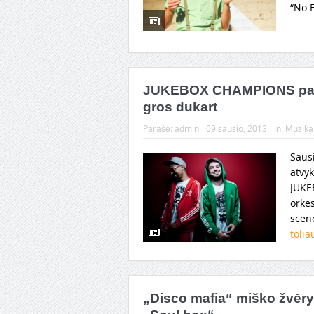
“No F
JUKEBOX CHAMPIONS pasau
gros dukart
Parašė:
admin
09 sausio, 2013
In:
Muzika
Sausi
atvy
JUKE
orke
scen
toli
„Disco mafia“ miško žvėry