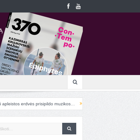
stos erdvės prisipildo muzikos…
Į „ConTempo“ atvykstanti cirko meni