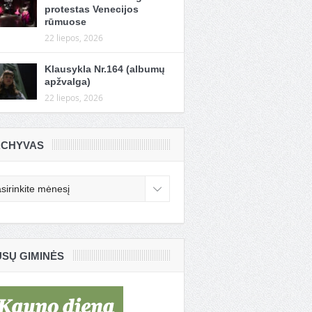
protestas Venecijos
rūmuose
22 liepos, 2026
Klausykla Nr.164 (albumų
apžvalga)
22 liepos, 2026
CHYVAS
chyvas
SŲ GIMINĖS