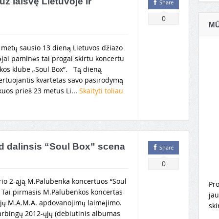
ž laisvę Lietuvoje ir
Share
0
MŪ
 metų sausio 13 dieną Lietuvos džiazo
jai paminės tai progai skirtu koncertu
kos klube „Soul Box”. Tą dieną
ertuojantis kvartetas savo pasirodymą
uos prieš 23 metus Li...
Skaityti toliau
d dalinsis “Soul Box” scena
Share
0
rio 2-ąją M.Palubenka koncertuos “Soul
Pro
. Tai pirmasis M.Palubenkos koncertas
jau
-jų M.A.M.A. apdovanojimų laimėjimo.
ski
arbingų 2012-ųjų (debiutinis albumas