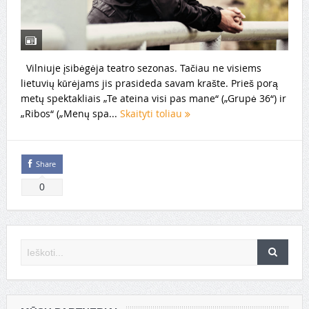
Vilniuje įsibėgėja teatro sezonas. Tačiau ne visiems
lietuvių kūrėjams jis prasideda savam krašte. Prieš porą
metų spektakliais „Te ateina visi pas mane“ („Grupė 36“) ir
„Ribos“ („Menų spa...
Skaityti toliau
Share
0