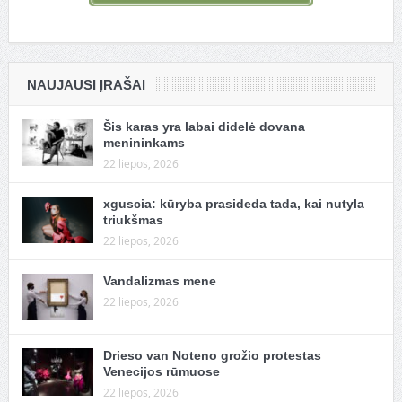
NAUJAUSI ĮRAŠAI
Šis karas yra labai didelė dovana
menininkams
22 liepos, 2026
xguscia: kūryba prasideda tada, kai nutyla
triukšmas
22 liepos, 2026
Vandalizmas mene
22 liepos, 2026
Drieso van Noteno grožio protestas
Venecijos rūmuose
22 liepos, 2026