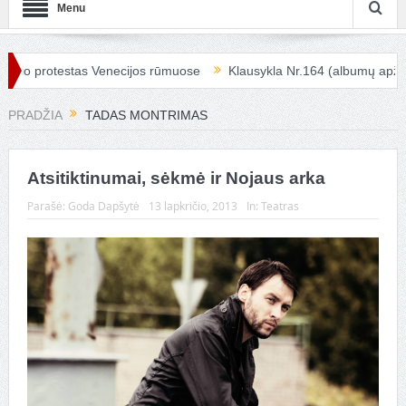
Menu
io protestas Venecijos rūmuose
Klausykla Nr.164 (albumų apžvalg
PRADŽIA
TADAS MONTRIMAS
Atsitiktinumai, sėkmė ir Nojaus arka
Parašė:
Goda Dapšytė
13 lapkričio, 2013
In:
Teatras