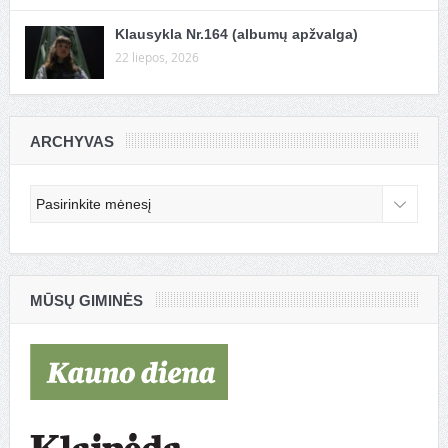
Klausykla Nr.164 (albumų apžvalga)
22 liepos, 2026
ARCHYVAS
Archyvas
MŪSŲ GIMINĖS