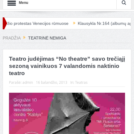
Menu
žio protestas Venecijos rūmuose
Klausykla Nr.164 (albumų apžval
PRADŽIA
TEATRINĖ NEMIGA
Teatro judėjimas “No theatre” savo trečiąjį
sezoną vainikuos 7 valandomis naktinio
teatro
Parašė:
admin
16 balandžio, 2013
In:
Teatras