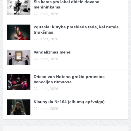
Šis karas yra labai didelė dovana
menininkams
22 liepos, 2026
xguscia: kūryba prasideda tada, kai nutyla
triukšmas
22 liepos, 2026
Vandalizmas mene
22 liepos, 2026
Drieso van Noteno grožio protestas
Venecijos rūmuose
22 liepos, 2026
Klausykla Nr.164 (albumų apžvalga)
22 liepos, 2026