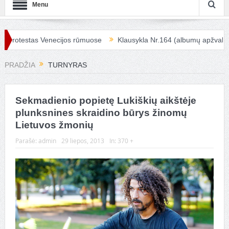
Menu
estas Venecijos rūmuose
Klausykla Nr.164 (albumų apžvalga)
K
PRADŽIA
TURNYRAS
Sekmadienio popietę Lukiškių aikštėje
plunksnines skraidino būrys žinomų
Lietuvos žmonių
Parašė:
admin
29 liepos, 2013
In:
370 +