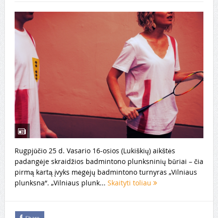
Rugpjūčio 25 d. Vasario 16-osios (Lukiškių) aikštės
padangėje skraidžios badmintono plunksninių būriai – čia
pirmą kartą įvyks mėgėjų badmintono turnyras „Vilniaus
plunksna“. „Vilniaus plunk...
Skaityti toliau
Share