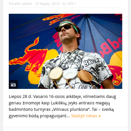
Parašė:
admin
25 liepos, 2013
In:
370 +
Liepos 28 d. Vasario 16-osios aikštėje, vilniečiams daug
geriau žinomoje kaip Lukiškių, įvyks antrasis mėgėjų
badmintono turnyras „Vilniaus plunksna“. Tai – sveiką
gyvenimo būdą propaguojant...
Skaityti toliau