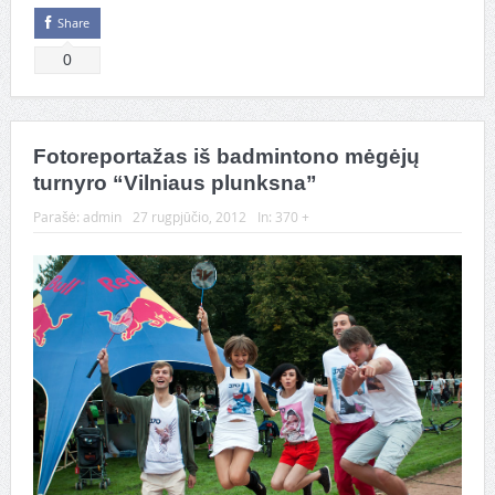
Share
0
Fotoreportažas iš badmintono mėgėjų
turnyro “Vilniaus plunksna”
Parašė:
admin
27 rugpjūčio, 2012
In:
370 +