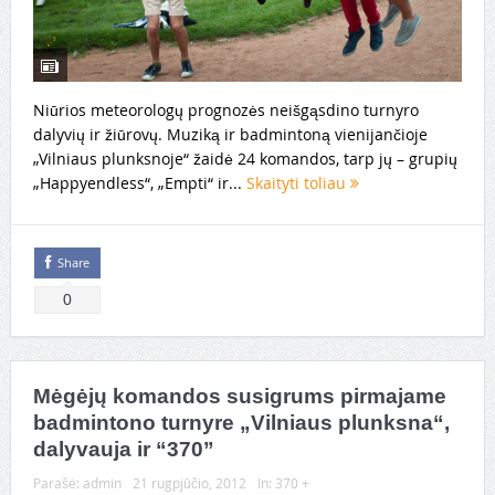
Niūrios meteorologų prognozės neišgąsdino turnyro
dalyvių ir žiūrovų. Muziką ir badmintoną vienijančioje
„Vilniaus plunksnoje“ žaidė 24 komandos, tarp jų – grupių
„Happyendless“, „Empti“ ir...
Skaityti toliau
Share
0
Mėgėjų komandos susigrums pirmajame
badmintono turnyre „Vilniaus plunksna“,
dalyvauja ir “370”
Parašė:
admin
21 rugpjūčio, 2012
In:
370 +