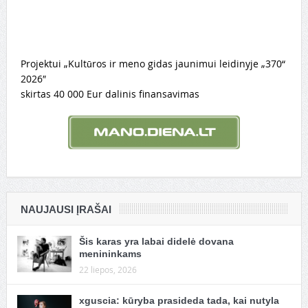
Projektui „Kultūros ir meno gidas jaunimui leidinyje „370“
2026″
skirtas 40 000 Eur dalinis finansavimas
NAUJAUSI ĮRAŠAI
Šis karas yra labai didelė dovana
menininkams
22 liepos, 2026
xguscia: kūryba prasideda tada, kai nutyla