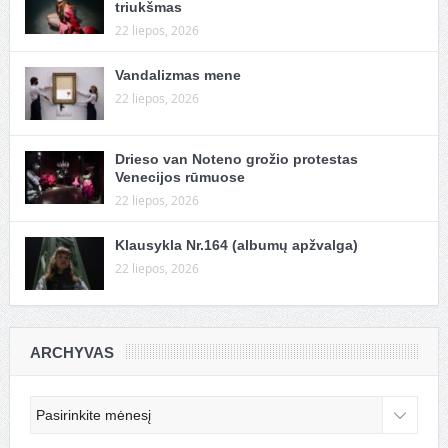
triukšmas
22 liepos, 2026
Vandalizmas mene
22 liepos, 2026
Drieso van Noteno grožio protestas
Venecijos rūmuose
22 liepos, 2026
Klausykla Nr.164 (albumų apžvalga)
22 liepos, 2026
ARCHYVAS
Archyvas