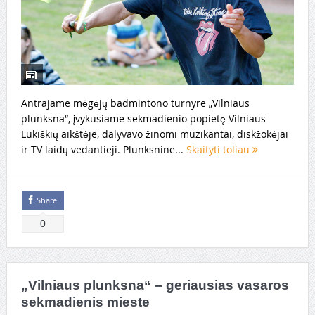
Antrajame mėgėjų badmintono turnyre „Vilniaus
plunksna“, įvykusiame sekmadienio popietę Vilniaus
Lukiškių aikštėje, dalyvavo žinomi muzikantai, diskžokėjai
ir TV laidų vedantieji. Plunksnine...
Skaityti toliau
Share
0
„Vilniaus plunksna“ – geriausias vasaros
sekmadienis mieste