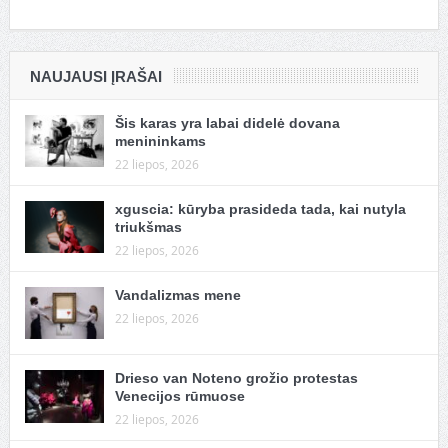
NAUJAUSI ĮRAŠAI
Šis karas yra labai didelė dovana
menininkams
22 liepos, 2026
xguscia: kūryba prasideda tada, kai nutyla
triukšmas
22 liepos, 2026
Vandalizmas mene
22 liepos, 2026
Drieso van Noteno grožio protestas
Venecijos rūmuose
22 liepos, 2026