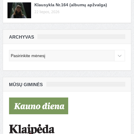
Klausykla Nr.164 (albumų apžvalga)
22 liepos, 2026
ARCHYVAS
Archyvas
MŪSŲ GIMINĖS