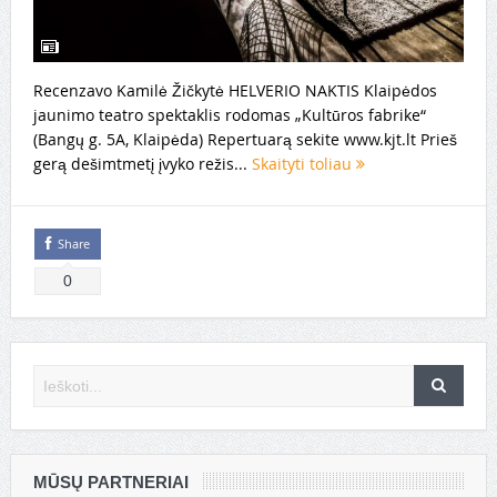
Recenzavo Kamilė Žičkytė HELVERIO NAKTIS Klaipėdos
jaunimo teatro spektaklis rodomas „Kultūros fabrike“
(Bangų g. 5A, Klaipėda) Repertuarą sekite www.kjt.lt Prieš
gerą dešimtmetį įvyko režis...
Skaityti toliau
Share
0
MŪSŲ PARTNERIAI