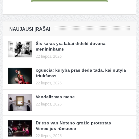
NAUJAUSI ĮRAŠAI
Šis karas yra labai didelė dovana
menininkams
22 liepos, 2026
xguscia: kūryba prasideda tada, kai nutyla
triukšmas
22 liepos, 2026
Vandalizmas mene
22 liepos, 2026
Drieso van Noteno grožio protestas
Venecijos rūmuose
22 liepos, 2026