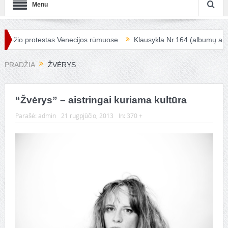
Menu
ožio protestas Venecijos rūmuose
Klausykla Nr.164 (albumų apžva
PRADŽIA
ŽVĖRYS
“Žvėrys” – aistringai kuriama kultūra
Parašė:
admin
21 rugpjūčio, 2013
In:
370 +