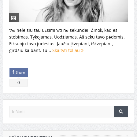
“Aš neleisiu tau užsimiršti nė sekundei. Žinok, kad esi
stebimas. Tykojamas. Uodžiamas. Aš seku tavo pėdomis.
Fiksuoju tavo judesius. Jaučiu įkvepiant, iškvepiant,
girdžiu kalbant. Tu...
Skaityti toliau
Share
0