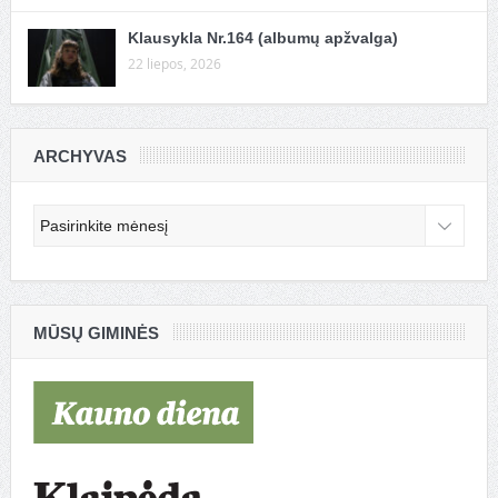
Klausykla Nr.164 (albumų apžvalga)
22 liepos, 2026
ARCHYVAS
Archyvas
MŪSŲ GIMINĖS