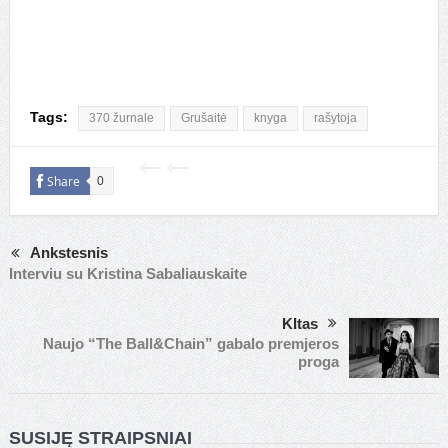
Tags:
370 žurnale
Grušaitė
knyga
rašytoja
Share
0
Ankstesnis
Interviu su Kristina Sabaliauskaite
KItas
Naujo “The Ball&Chain” gabalo premjeros
proga
SUSIJĘ STRAIPSNIAI