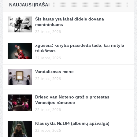
NAUJAUSI ĮRAŠAI
Šis karas yra labai didelė dovana
menininkams
22 liepos, 2026
xguscia: kūryba prasideda tada, kai nutyla
triukšmas
22 liepos, 2026
Vandalizmas mene
22 liepos, 2026
Drieso van Noteno grožio protestas
Venecijos rūmuose
22 liepos, 2026
Klausykla Nr.164 (albumų apžvalga)
22 liepos, 2026