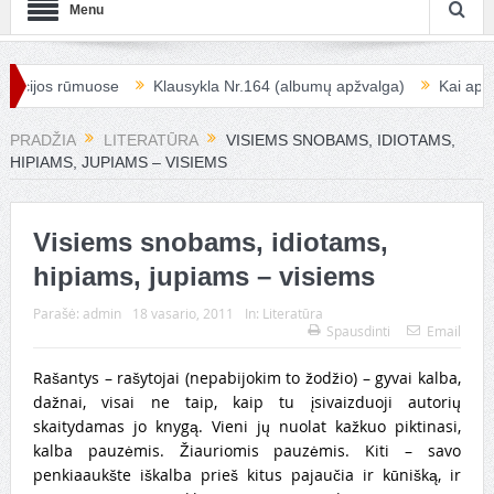
Menu
uose
Klausykla Nr.164 (albumų apžvalga)
Kai apleistos erdvės 
PRADŽIA
LITERATŪRA
VISIEMS SNOBAMS, IDIOTAMS,
HIPIAMS, JUPIAMS – VISIEMS
Visiems snobams, idiotams,
hipiams, jupiams – visiems
Parašė:
admin
18 vasario, 2011
In:
Literatūra
Spausdinti
Email
Rašantys – rašytojai (nepabijokim to žodžio) – gyvai kalba,
dažnai, visai ne taip, kaip tu įsivaizduoji autorių
skaitydamas jo knygą. Vieni jų nuolat kažkuo piktinasi,
kalba pauzėmis. Žiauriomis pauzėmis. Kiti – savo
penkiaaukšte iškalba prieš kitus pajaučia ir kūnišką, ir