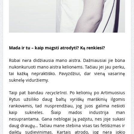
Mada ir tu – kaip mėgsti atrodyti? Ką renkiesi?
Rūbai nėra didžiausia mano aistra. Dažniausiai jie būna
nukonkuruoti mano aistra kelionėms. Tačiau jei jau perku,
tai kažką nepraktiško. Pavyzdžiui, dar vieną vasarinę
suknelę viduržiemy.
Taip pat bandau
recycle’inti
. Po kelionių po Artimuosius
Rytus užsiliko daug baltų vyriškų marškinių ilgomis
rankovėmis, tad nusprendžiau, jog juos galima nešioti
kaip sukneles. Šiaip mados industrija man
nesuprantama. Gana neblogai ją pažįstu, nes joje sukasi
daug draugų… Tačiau mane stebina visas tas fetišizmas ir
daiktų sudievinimas. Kartais atrodo, jog nėra jokio