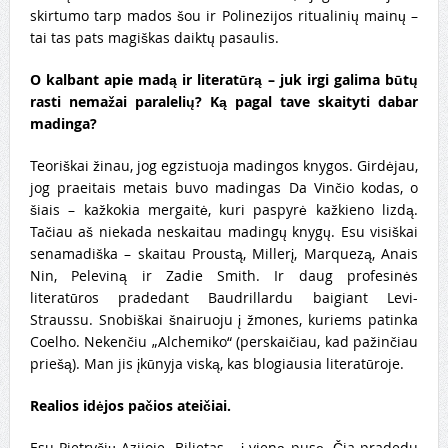
skirtumo tarp mados šou ir Polinezijos ritualinių mainų –
tai tas pats magiškas daiktų pasaulis.
O kalbant apie madą ir literatūrą – juk irgi galima būtų
rasti nemažai paralelių? Ką pagal tave skaityti dabar
madinga?
Teoriškai žinau, jog egzistuoja madingos knygos. Girdėjau,
jog praeitais metais buvo madingas Da Vinčio kodas, o
šiais – kažkokia mergaitė, kuri paspyrė kažkieno lizdą.
Tačiau aš niekada neskaitau madingų knygų. Esu visiškai
senamadiška – skaitau Proustą, Millerį, Marquezą, Anais
Nin, Peleviną ir Zadie Smith. Ir daug profesinės
literatūros pradedant Baudrillardu baigiant Levi-
Straussu. Snobiškai šnairuoju į žmones, kuriems patinka
Coelho. Nekenčiu „Alchemiko“ (perskaičiau, kad pažinčiau
priešą). Man jis įkūnyja viską, kas blogiausia literatūroje.
Realios idėjos pačios ateičiai.
Esu Pietryčių Azijoje. Bilietas – į vieną pusę. Čia pradedu