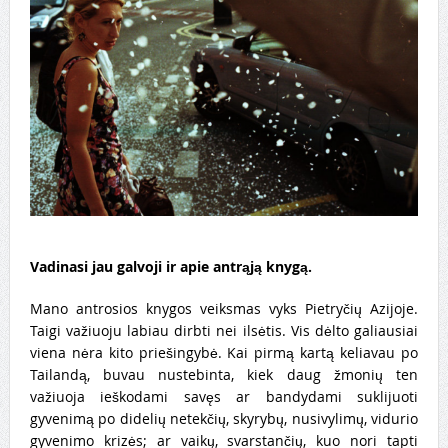
Vadinasi jau galvoji ir apie antrąją knygą.
Mano antrosios knygos veiksmas vyks Pietryčių Azijoje.
Taigi važiuoju labiau dirbti nei ilsėtis. Vis dėlto galiausiai
viena nėra kito priešingybė. Kai pirmą kartą keliavau po
Tailandą, buvau nustebinta, kiek daug žmonių ten
važiuoja ieškodami savęs ar bandydami suklijuoti
gyvenimą po didelių netekčių, skyrybų, nusivylimų, vidurio
gyvenimo krizės; ar vaikų, svarstančių, kuo nori tapti