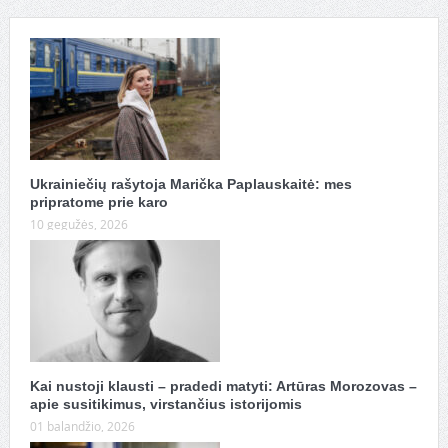
Ukrainiečių rašytoja Marička Paplauskaitė: mes
pripratome prie karo
10 gegužės, 2026
Kai nustoji klausti – pradedi matyti: Artūras Morozovas –
apie susitikimus, virstančius istorijomis
01 balandžio, 2026