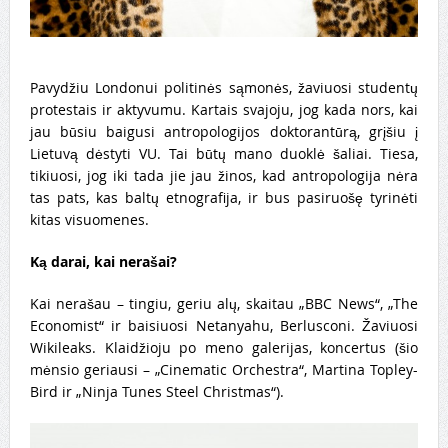
Pavydžiu Londonui politinės sąmonės, žaviuosi studentų
protestais ir aktyvumu. Kartais svajoju, jog kada nors, kai
jau būsiu baigusi antropologijos doktorantūrą, grįšiu į
Lietuvą dėstyti VU. Tai būtų mano duoklė šaliai. Tiesa,
tikiuosi, jog iki tada jie jau žinos, kad antropologija nėra
tas pats, kas baltų etnografija, ir bus pasiruošę tyrinėti
kitas visuomenes.
Ką darai, kai nerašai?
Kai nerašau – tingiu, geriu alų, skaitau „BBC News“, „The
Economist“ ir baisiuosi Netanyahu, Berlusconi. Žaviuosi
Wikileaks. Klaidžioju po meno galerijas, koncertus (šio
mėnsio geriausi – „Cinematic Orchestra“, Martina Topley-
Bird ir „Ninja Tunes Steel Christmas“).