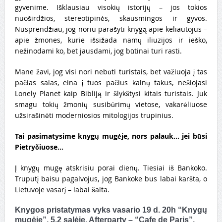
gyvenime. Išklausiau visokių istorijų – jos tokios
nuoširdžios, stereotipinės, skausmingos ir gyvos.
Nusprendžiau, jog noriu parašyti knygą apie keliautojus –
apie žmones, kurie išsižada namų iliuzijos ir ieško,
nežinodami ko, bet jausdami, jog būtinai turi rasti.
Mane žavi, jog visi nori nebūti turistais, bet važiuoja į tas
pačias salas, eina į tuos pačius kalnų takus, nešiojasi
Lonely Planet kaip Bibliją ir šlykštysi kitais turistais. Juk
smagu tokių žmonių susibūrimų vietose, vakarėliuose
užsirašinėti moderniosios mitologijos trupinius.
Tai pasimatysime knygų mugėje, nors palauk… jei būsi
Pietryčiuose…
Į knygų mugę atskrisiu porai dienų. Tiesiai iš Bankoko.
Truputį baisu pagalvojus, jog Bankoke bus labai karšta, o
Lietuvoje vasarį – labai šalta.
Knygos pristatymas vyks
vasario 19 d. 20h “Knygų
mugėje”
, 5.2 salėje. Afterparty –
“Cafe de Paris”.