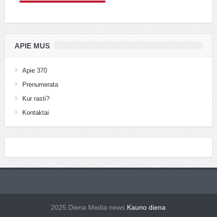
APIE MUS
Apie 370
Prenumerata
Kur rasti?
Kontaktai
2025 Diena Media news
Kauno diena