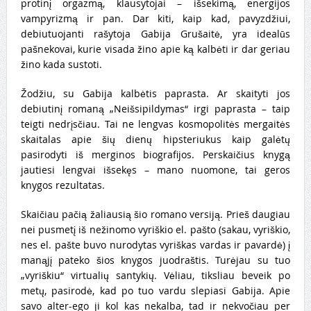
protinį orgazmą, klausytojai – išsekimą, energijos
vampyrizmą ir pan. Dar kiti, kaip kad, pavyzdžiui,
debiutuojanti rašytoja Gabija Grušaitė, yra idealūs
pašnekovai, kurie visada žino apie ką kalbėti ir dar geriau
žino kada sustoti.
Žodžiu, su Gabija kalbėtis paprasta. Ar skaityti jos
debiutinį romaną „Neišsipildymas“ irgi paprasta – taip
teigti nedrįsčiau. Tai ne lengvas kosmopolitės mergaitės
skaitalas apie šių dienų hipsteriukus kaip galėtų
pasirodyti iš merginos biografijos. Perskaičius knygą
jautiesi lengvai išsekęs – mano nuomone, tai geros
knygos rezultatas.
Skaičiau pačią žaliausią šio romano versiją. Prieš daugiau
nei pusmetį iš nežinomo vyriškio el. pašto (sakau, vyriškio,
nes el. pašte buvo nurodytas vyriškas vardas ir pavardė) į
manąjį pateko šios knygos juodraštis. Turėjau su tuo
„vyriškiu“ virtualių santykių. Vėliau, tiksliau beveik po
metų, pasirodė, kad po tuo vardu slepiasi Gabija. Apie
savo alter-ego ji kol kas nekalba, tad ir nekvočiau per