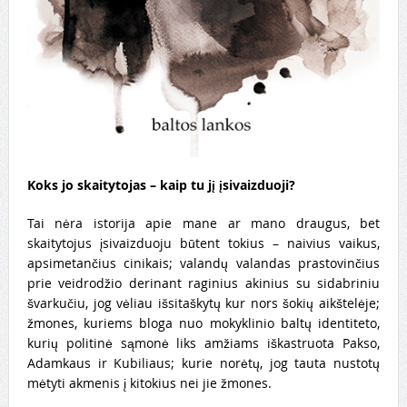
Koks jo skaitytojas – kaip tu jį įsivaizduoji?
Tai nėra istorija apie mane ar mano draugus, bet
skaitytojus įsivaizduoju būtent tokius – naivius vaikus,
apsimetančius cinikais; valandų valandas prastovinčius
prie veidrodžio derinant raginius akinius su sidabriniu
švarkučiu, jog vėliau išsitaškytų kur nors šokių aikštelėje;
žmones, kuriems bloga nuo mokyklinio baltų identiteto,
kurių politinė sąmonė liks amžiams iškastruota Pakso,
Adamkaus ir Kubiliaus; kurie norėtų, jog tauta nustotų
mėtyti akmenis į kitokius nei jie žmones.