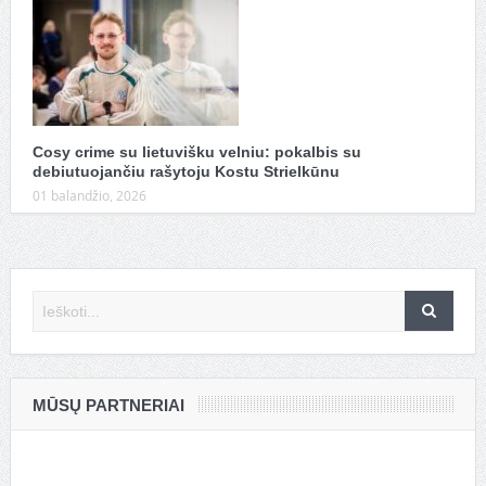
Cosy crime su lietuvišku velniu: pokalbis su
debiutuojančiu rašytoju Kostu Strielkūnu
01 balandžio, 2026
MŪSŲ PARTNERIAI