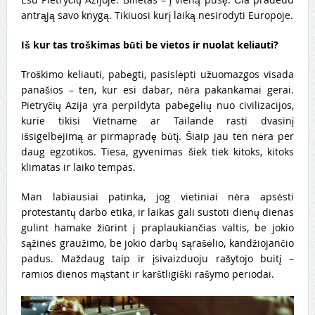
antrąją savo knygą. Tikiuosi kurį laiką nesirodyti Europoje.
Iš kur tas troškimas būti be vietos ir nuolat keliauti?
Troškimo keliauti, pabėgti, pasislėpti užuomazgos visada
panašios – ten, kur esi dabar, nėra pakankamai gerai.
Pietryčių Azija yra perpildyta pabėgėlių nuo civilizacijos,
kurie tikisi Vietname ar Tailande rasti dvasinį
išsigelbėjimą ar pirmapradę būtį. Šiaip jau ten nėra per
daug egzotikos. Tiesa, gyvenimas šiek tiek kitoks, kitoks
klimatas ir laiko tempas.
Man labiausiai patinka, jog vietiniai nėra apsėsti
protestantų darbo etika, ir laikas gali sustoti dienų dienas
gulint hamake žiūrint į praplaukiančias valtis, be jokio
sąžinės graužimo, be jokio darbų sąrašėlio, kandžiojančio
padus. Maždaug taip ir įsivaizduoju rašytojo buitį –
ramios dienos mąstant ir karštligiški rašymo periodai.