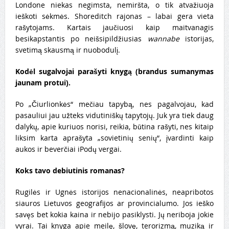
Londone niekas negimsta, nemiršta, o tik atvažiuoja
ieškoti sėkmės. Shoreditch rajonas – labai gera vieta
rašytojams. Kartais jaučiuosi kaip maitvanagis
besikapstantis po neišsipildžiusias
wannabe
istorijas,
svetimą skausmą ir nuobodulį.
Kodėl sugalvojai parašyti knygą (brandus sumanymas
jaunam protui).
Po „Čiurlionkės“ mečiau tapybą, nes pagalvojau, kad
pasauliui jau užteks vidutiniškų tapytojų. Juk yra tiek daug
dalykų, apie kuriuos norisi, reikia, būtina rašyti, nes kitaip
liksim karta aprašyta „sovietinių senių“, įvardinti kaip
aukos ir beverčiai iPodų vergai.
Koks tavo debiutinis romanas?
Rugilės ir Ugnės istorijos nenacionalinės, neapribotos
siauros Lietuvos geografijos ar provincialumo. Jos ieško
savęs bet kokia kaina ir nebijo pasiklysti. Jų neriboja jokie
vyrai. Tai knyga apie meilę, šlovę, terorizmą, muziką ir