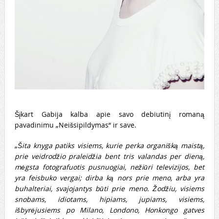
Šįkart Gabija kalba apie savo debiutinį romaną
pavadinimu „Neišsipildymas“ ir save.
„
Šita knyga patiks visiems, kurie perka organišką maistą,
prie veidrodžio praleidžia bent tris valandas per dieną,
mėgsta fotografuotis pusnuogiai, nežiūri televizijos, bet
yra feisbuko vergai; dirba ką nors prie meno, arba yra
buhalteriai, svajojantys būti prie meno. Žodžiu, visiems
snobams, idiotams, hipiams, jupiams, visiems,
išbyrėjusiems po Milano, Londono, Honkongo gatves