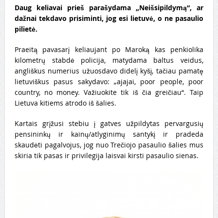
Daug keliavai prieš parašydama „Neišsipildymą“, ar
dažnai tekdavo prisiminti, jog esi lietuvė, o ne pasaulio
pilietė.
Praeitą pavasarį keliaujant po Maroką kas penkiolika
kilometrų stabdė policija, matydama baltus veidus,
angliškus numerius užuosdavo didelį kyšį, tačiau pamatę
lietuviškus pasus sakydavo: „ajajai, poor people, poor
country, no money. Važiuokite tik iš čia greičiau“. Taip
Lietuva kitiems atrodo iš šalies.
Kartais grįžusi stebiu į gatves užpildytas pervargusių
pensininkų ir kainų/atlyginimų santykį ir pradeda
skaudėti pagalvojus, jog nuo Trečiojo pasaulio šalies mus
skiria tik pasas ir privilegija laisvai kirsti pasaulio sienas.