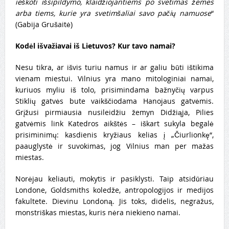
ieškoti išsipildymo, klaidžiojantiems po svetimas žemes
arba tiems, kurie yra svetimšaliai savo pačių namuose
“
(Gabija Grušaitė)
Kodėl išvažiavai iš Lietuvos? Kur tavo namai?
Nesu tikra, ar išvis turiu namus ir ar galiu būti ištikima
vienam miestui. Vilnius yra mano mitologiniai namai,
kuriuos myliu iš tolo, prisimindama bažnyčių varpus
Stiklių gatvės bute vaikščiodama Hanojaus gatvėmis.
Grįžusi pirmiausia nusileidžiu žemyn Didžiąja, Pilies
gatvėmis link Katedros aikštės – iškart sukyla begalė
prisiminimų: kasdienis kryžiaus kelias į „Čiurlionkę“,
paauglystė ir suvokimas, jog Vilnius man per mažas
miestas.
Norėjau keliauti, mokytis ir pasiklysti. Taip atsidūriau
Londone, Goldsmiths koledže, antropologijos ir medijos
fakultete. Dievinu Londoną. Jis toks, didelis, negražus,
monstriškas miestas, kuris nėra niekieno namai.