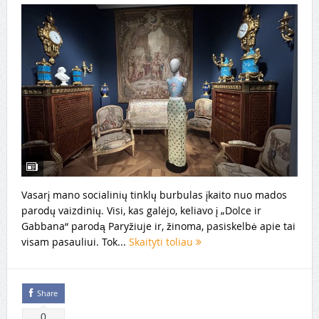
Vasarį mano socialinių tinklų burbulas įkaito nuo mados
parodų vaizdinių. Visi, kas galėjo, keliavo į „Dolce ir
Gabbana“ parodą Paryžiuje ir, žinoma, pasiskelbė apie tai
visam pasauliui. Tok...
Skaityti toliau
Share
0