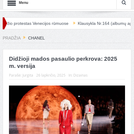
Menu
io protestas Venecijos rūmuose
Klausykla Nr.164 (albumų apžvalg
PRADŽIA
CHANEL
Didžioji mados pasaulio perkrova: 2025
m. versija
Parašė:
Jurgita
26 lapkričio, 2025
In:
Dizainas