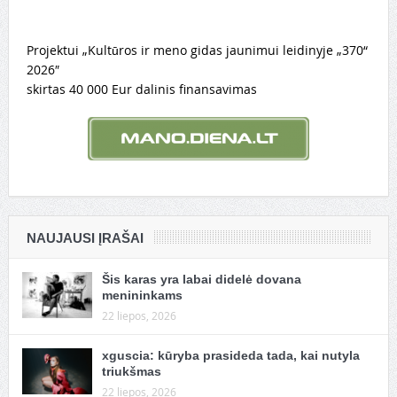
Projektui „Kultūros ir meno gidas jaunimui leidinyje „370“
2026″
skirtas 40 000 Eur dalinis finansavimas
NAUJAUSI ĮRAŠAI
Šis karas yra labai didelė dovana
menininkams
22 liepos, 2026
xguscia: kūryba prasideda tada, kai nutyla
triukšmas
22 liepos, 2026