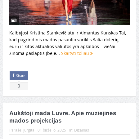
Kalbėjosi Kristina Stankevičiūtė ir Almantas Kunskas Tai,
kad pagrindinis mados pasaulio variklis šalia dolerių,
eurų ir kitos aktualios valiutos yra apkalbos – viešai
žinoma paslaptis (beje...
Skaityti toliau
Share
0
Aukštoji mada Luvre. Apie muziejines
mados projekcijas
Parašė:
Jurgita
01 birželio, 2025
In:
Dizainas