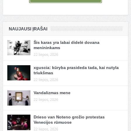
NAUJAUSI ĮRAŠAI
Šis karas yra labai didelė dovana
menininkams
22 liepos, 2026
xguscia: kūryba prasideda tada, kai nutyla
triukšmas
22 liepos, 2026
Vandalizmas mene
22 liepos, 2026
Drieso van Noteno grožio protestas
Venecijos rūmuose
22 liepos, 2026