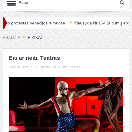
Menu
io protestas Venecijos rūmuose
Klausykla Nr.164 (albumų apžvalg
PRADŽIA
FIZIKAI
Eiti ar neiti. Teatras
Parašė:
admin
18 spalio, 2019
In:
Teatras