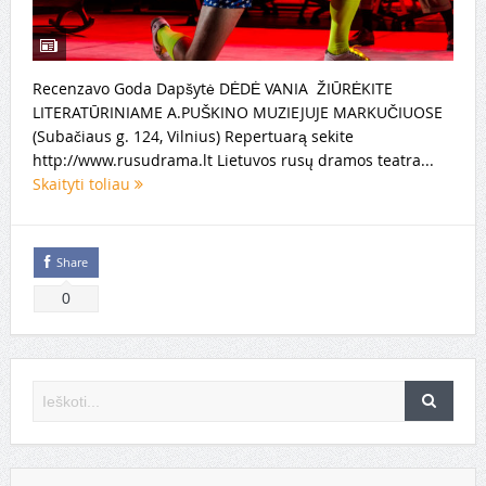
Recenzavo Goda Dapšytė DĖDĖ VANIA ŽIŪRĖKITE
LITERATŪRINIAME A.PUŠKINO MUZIEJUJE MARKUČIUOSE
(Subačiaus g. 124, Vilnius) Repertuarą sekite
http://www.rusudrama.lt Lietuvos rusų dramos teatra...
Skaityti toliau
Share
0