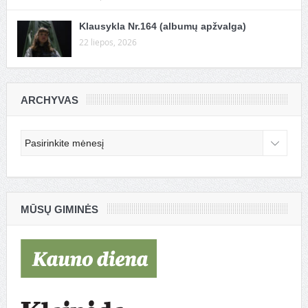
Klausykla Nr.164 (albumų apžvalga)
22 liepos, 2026
ARCHYVAS
Archyvas
MŪSŲ GIMINĖS