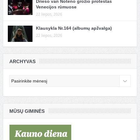
Drieso van Noteno grožio protestas
Venecijos rūmuose
22 liepos, 2026
Klausykla Nr.164 (albumų apžvalga)
22 liepos, 2026
ARCHYVAS
Archyvas
MŪSŲ GIMINĖS