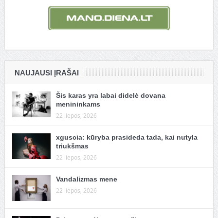
NAUJAUSI ĮRAŠAI
Šis karas yra labai didelė dovana
menininkams
22 liepos, 2026
xguscia: kūryba prasideda tada, kai nutyla
triukšmas
22 liepos, 2026
Vandalizmas mene
22 liepos, 2026