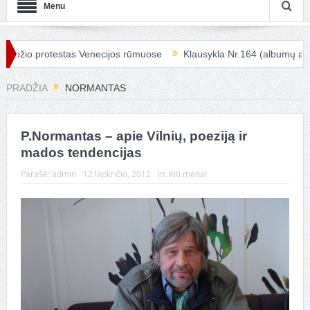
Menu
ožio protestas Venecijos rūmuose
Klausykla Nr.164 (albumų apžva
PRADŽIA
NORMANTAS
P.Normantas – apie Vilnių, poeziją ir
mados tendencijas
Parašė:
admin
12 lapkričio, 2012
In:
Kiti menai