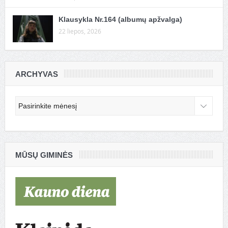
Klausykla Nr.164 (albumų apžvalga)
22 liepos, 2026
ARCHYVAS
Archyvas
MŪSŲ GIMINĖS