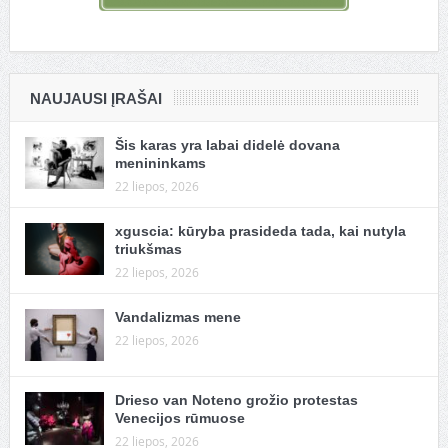
NAUJAUSI ĮRAŠAI
Šis karas yra labai didelė dovana
menininkams
22 liepos, 2026
xguscia: kūryba prasideda tada, kai nutyla
triukšmas
22 liepos, 2026
Vandalizmas mene
22 liepos, 2026
Drieso van Noteno grožio protestas
Venecijos rūmuose
22 liepos, 2026