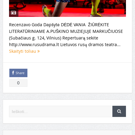
Recenzavo Goda Dapšytė DĖDĖ VANIA ŽIŪRĖKITE
LITERATŪRINIAME A.PUŠKINO MUZIEJUJE MARKUČIUOSE
(Subačiaus g. 124, Vilnius) Repertuarą sekite
http://www.rusudrama.lt Lietuvos rusų dramos teatra...
Skaityti toliau
Share
0