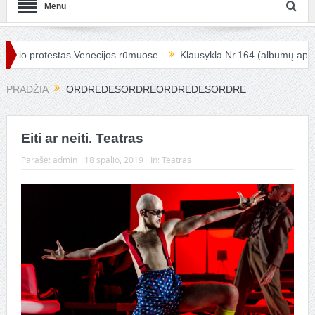
Menu
žio protestas Venecijos rūmuose
Klausykla Nr.164 (albumų apžval
PRADŽIA
ORDREDESORDREORDREDESORDRE
Eiti ar neiti. Teatras
Parašė:
admin
18 spalio, 2019
In:
Teatras