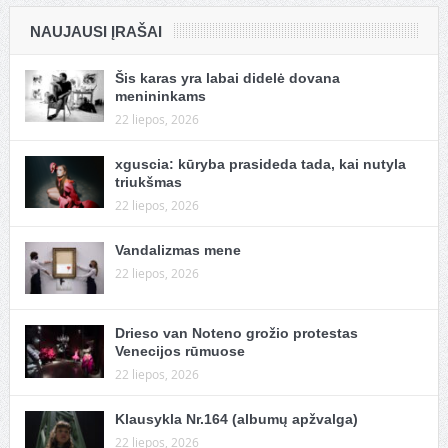
NAUJAUSI ĮRAŠAI
Šis karas yra labai didelė dovana
menininkams
22 liepos, 2026
xguscia: kūryba prasideda tada, kai nutyla
triukšmas
22 liepos, 2026
Vandalizmas mene
22 liepos, 2026
Drieso van Noteno grožio protestas
Venecijos rūmuose
22 liepos, 2026
Klausykla Nr.164 (albumų apžvalga)
22 liepos, 2026