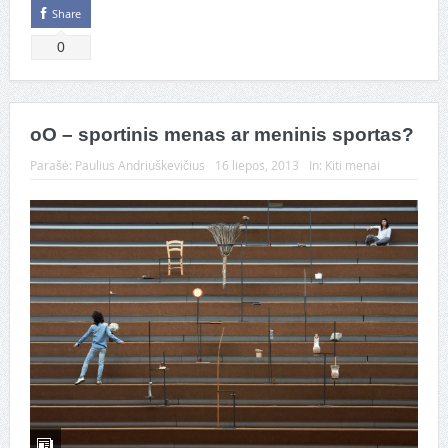
Share
0
oO – sportinis menas ar meninis sportas?
Parašė:
Paulius Andriuškevičius
16 liepos, 2013
In:
Kiti menai