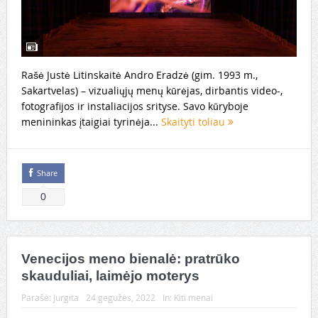
Rašė Justė Litinskaitė Andro Eradzė (gim. 1993 m.,
Sakartvelas) – vizualiųjų menų kūrėjas, dirbantis video-,
fotografijos ir instaliacijos srityse. Savo kūryboje
menininkas įtaigiai tyrinėja...
Skaityti toliau
Share
0
Venecijos meno bienalė: pratrūko
skauduliai, laimėjo moterys
Parašė:
Jurgita
24 gegužės, 2022
In:
Kiti menai