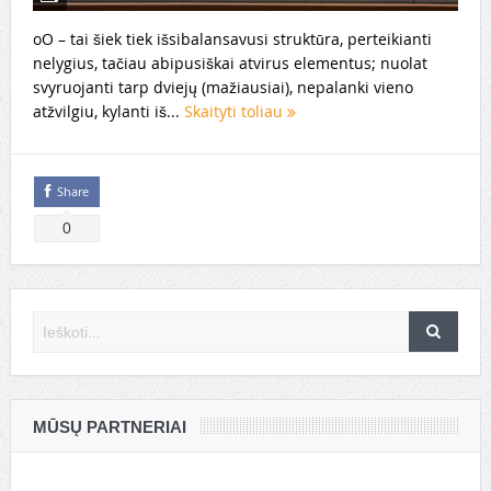
oO – tai šiek tiek išsibalansavusi struktūra, perteikianti
nelygius, tačiau abipusiškai atvirus elementus; nuolat
svyruojanti tarp dviejų (mažiausiai), nepalanki vieno
atžvilgiu, kylanti iš...
Skaityti toliau
Share
0
MŪSŲ PARTNERIAI