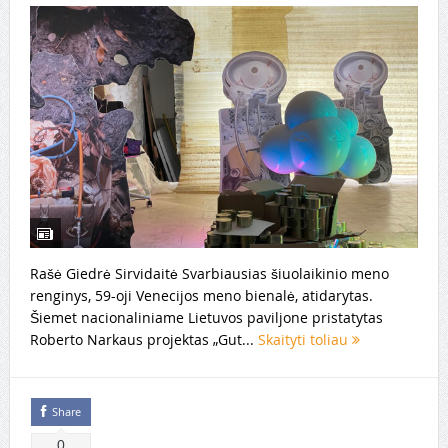
Rašė Giedrė Sirvidaitė Svarbiausias šiuolaikinio meno
renginys, 59-oji Venecijos meno bienalė, atidarytas.
Šiemet nacionaliniame Lietuvos paviljone pristatytas
Roberto Narkaus projektas „Gut...
Skaityti toliau
Share
0