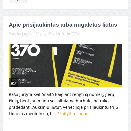
Apie prisijaukintus arba nugalėtus liūtus
Parašė:
Jurgita
23 gegužės, 2019
In:
370 +
Rašė Jurgita Kviliūnaitė Baigiant rengti šį numerį, gerų
žinių, bent jau mano socialiniame burbule, netrūko:
pradedant „Auksiniu liūtu“, Venecijoje prisijaukintu trijų
Lietuvos menininkių, b...
Skaityti toliau