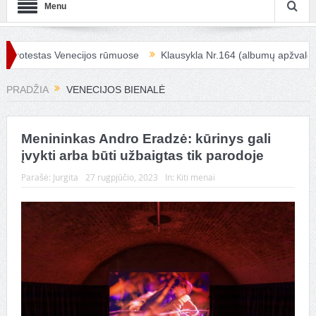
Menu
estas Venecijos rūmuose
Klausykla Nr.164 (albumų apžvalga)
PRADŽIA
VENECIJOS BIENALĖ
Menininkas Andro Eradzė: kūrinys gali
įvykti arba būti užbaigtas tik parodoje
Parašė:
Jurgita
27 rugpjūčio, 2023
In:
Kiti menai