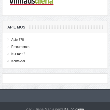
APIE MUS
Apie 370
Prenumerata
Kur rasti?
Kontaktai
2025 Diena Media news
Kauno diena